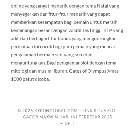
online yang sangat menarik, dengan tema Natal yang
menyegarkan dan fitur-fitur menarik yang dapat
memberikan kesempatan bagi pemain untuk meraih
kemenangan besar. Dengan volatilitas tinggi, RTP yang
adil, dan berbagai fitur bonus yang menguntungkan,
permainan ini cocok bagi para pemain yang mencari
pengalaman bermain slot yang seru dan
menguntungkan. Bagi penggemar slot dengan tema
mitologi dan musim liburan, Gates of Olympus Xmas
1000 patut dicoba.
© 2026
KYRONGLOBAL.COM – LINK SITUS SLOT
GACOR MAXWIN HARI INI TERBESAR 2025
—
UP ↑