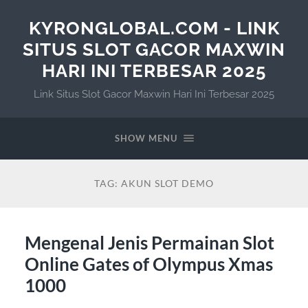
KYRONGLOBAL.COM - LINK
SITUS SLOT GACOR MAXWIN
HARI INI TERBESAR 2025
Link Situs Slot Gacor Maxwin Hari Ini Terbesar 2025
SHOW MENU
TAG:
AKUN SLOT DEMO
Mengenal Jenis Permainan Slot
Online Gates of Olympus Xmas
1000