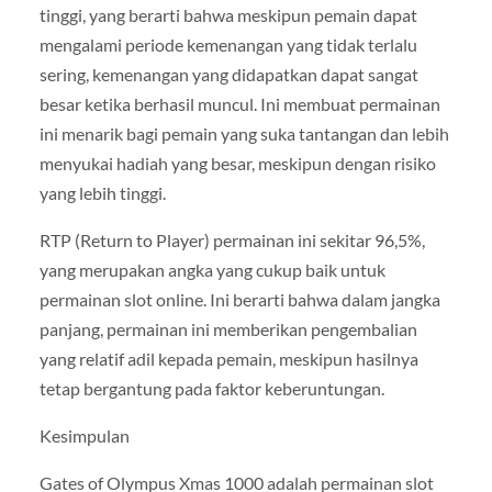
tinggi, yang berarti bahwa meskipun pemain dapat
mengalami periode kemenangan yang tidak terlalu
sering, kemenangan yang didapatkan dapat sangat
besar ketika berhasil muncul. Ini membuat permainan
ini menarik bagi pemain yang suka tantangan dan lebih
menyukai hadiah yang besar, meskipun dengan risiko
yang lebih tinggi.
RTP (Return to Player) permainan ini sekitar 96,5%,
yang merupakan angka yang cukup baik untuk
permainan slot online. Ini berarti bahwa dalam jangka
panjang, permainan ini memberikan pengembalian
yang relatif adil kepada pemain, meskipun hasilnya
tetap bergantung pada faktor keberuntungan.
Kesimpulan
Gates of Olympus Xmas 1000 adalah permainan slot