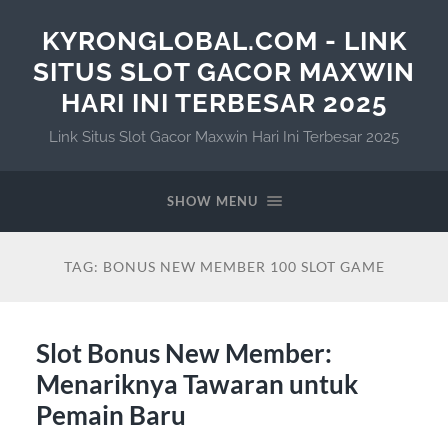
KYRONGLOBAL.COM - LINK
SITUS SLOT GACOR MAXWIN
HARI INI TERBESAR 2025
Link Situs Slot Gacor Maxwin Hari Ini Terbesar 2025
SHOW MENU
TAG:
BONUS NEW MEMBER 100 SLOT GAME
Slot Bonus New Member:
Menariknya Tawaran untuk
Pemain Baru