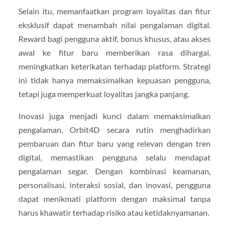
Selain itu, memanfaatkan program loyalitas dan fitur
eksklusif dapat menambah nilai pengalaman digital.
Reward bagi pengguna aktif, bonus khusus, atau akses
awal ke fitur baru memberikan rasa dihargai,
meningkatkan keterikatan terhadap platform. Strategi
ini tidak hanya memaksimalkan kepuasan pengguna,
tetapi juga memperkuat loyalitas jangka panjang.
Inovasi juga menjadi kunci dalam memaksimalkan
pengalaman. Orbit4D secara rutin menghadirkan
pembaruan dan fitur baru yang relevan dengan tren
digital, memastikan pengguna selalu mendapat
pengalaman segar. Dengan kombinasi keamanan,
personalisasi, interaksi sosial, dan inovasi, pengguna
dapat menikmati platform dengan maksimal tanpa
harus khawatir terhadap risiko atau ketidaknyamanan.