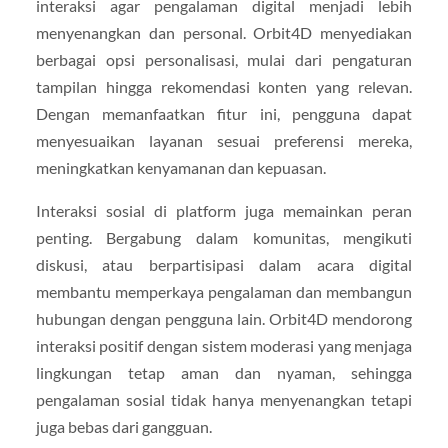
interaksi agar pengalaman digital menjadi lebih
menyenangkan dan personal. Orbit4D menyediakan
berbagai opsi personalisasi, mulai dari pengaturan
tampilan hingga rekomendasi konten yang relevan.
Dengan memanfaatkan fitur ini, pengguna dapat
menyesuaikan layanan sesuai preferensi mereka,
meningkatkan kenyamanan dan kepuasan.
Interaksi sosial di platform juga memainkan peran
penting. Bergabung dalam komunitas, mengikuti
diskusi, atau berpartisipasi dalam acara digital
membantu memperkaya pengalaman dan membangun
hubungan dengan pengguna lain. Orbit4D mendorong
interaksi positif dengan sistem moderasi yang menjaga
lingkungan tetap aman dan nyaman, sehingga
pengalaman sosial tidak hanya menyenangkan tetapi
juga bebas dari gangguan.