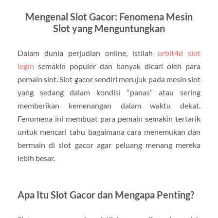
Mengenal Slot Gacor: Fenomena Mesin
Slot yang Menguntungkan
Dalam dunia perjudian online, istilah
orbit4d slot
login
semakin populer dan banyak dicari oleh para
pemain slot. Slot gacor sendiri merujuk pada mesin slot
yang sedang dalam kondisi “panas” atau sering
memberikan kemenangan dalam waktu dekat.
Fenomena ini membuat para pemain semakin tertarik
untuk mencari tahu bagaimana cara menemukan dan
bermain di slot gacor agar peluang menang mereka
lebih besar.
Apa Itu Slot Gacor dan Mengapa Penting?