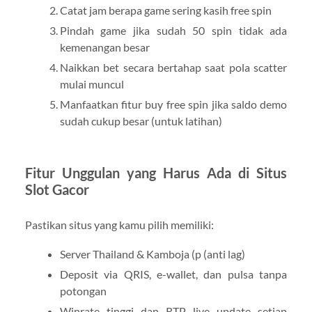
Catat jam berapa game sering kasih free spin
Pindah game jika sudah 50 spin tidak ada
kemenangan besar
Naikkan bet secara bertahap saat pola scatter
mulai muncul
Manfaatkan fitur buy free spin jika saldo demo
sudah cukup besar (untuk latihan)
Fitur Unggulan yang Harus Ada di Situs
Slot Gacor
Pastikan situs yang kamu pilih memiliki:
Server Thailand & Kamboja (p (anti lag)
Deposit via QRIS, e-wallet, dan pulsa tanpa
potongan
Winrate tinggi dan RTP live update setiap