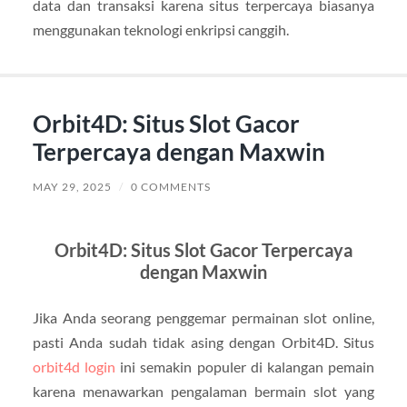
data dan transaksi karena situs terpercaya biasanya
menggunakan teknologi enkripsi canggih.
Orbit4D: Situs Slot Gacor
Terpercaya dengan Maxwin
MAY 29, 2025
/
0 COMMENTS
Orbit4D: Situs Slot Gacor Terpercaya
dengan Maxwin
Jika Anda seorang penggemar permainan slot online,
pasti Anda sudah tidak asing dengan Orbit4D. Situs
orbit4d login
ini semakin populer di kalangan pemain
karena menawarkan pengalaman bermain slot yang