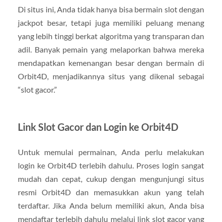
Di situs ini, Anda tidak hanya bisa bermain slot dengan
jackpot besar, tetapi juga memiliki peluang menang
yang lebih tinggi berkat algoritma yang transparan dan
adil. Banyak pemain yang melaporkan bahwa mereka
mendapatkan kemenangan besar dengan bermain di
Orbit4D, menjadikannya situs yang dikenal sebagai
“slot gacor.”
Link Slot Gacor dan Login ke Orbit4D
Untuk memulai permainan, Anda perlu melakukan
login ke Orbit4D terlebih dahulu. Proses login sangat
mudah dan cepat, cukup dengan mengunjungi situs
resmi Orbit4D dan memasukkan akun yang telah
terdaftar. Jika Anda belum memiliki akun, Anda bisa
mendaftar terlebih dahulu melalui link slot gacor yang