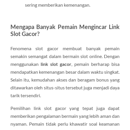
sering memberikan kemenangan.
Mengapa Banyak Pemain Mengincar Link
Slot Gacor?
Fenomena slot gacor membuat banyak pemain
semakin semangat dalam bermain slot online. Dengan
menggunakan
link slot gacor
, pemain berharap bisa
mendapatkan kemenangan besar dalam waktu singkat.
Selain itu, kemudahan akses dan beragam bonus yang
ditawarkan oleh situs-situs tersebut juga menjadi daya
tarik tersendiri.
Pemilihan link slot gacor yang tepat juga dapat
memberikan pengalaman bermain yang lebih aman dan
nyaman. Pemain tidak perlu khawatir soal keamanan