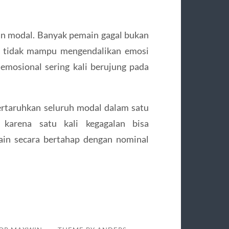
aan modal. Banyak pemain gagal bukan
na tidak mampu mengendalikan emosi
emosional sering kali berujung pada
pertaruhkan seluruh modal dalam satu
i karena satu kali kegagalan bisa
ain secara bertahap dengan nominal