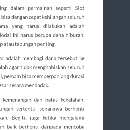
ing dalam permainan seperti Slot
bisa dengan cepat kehilangan seluruh
ama yang harus dilakukan adalah
dal ini harus berupa dana hiburan,
p atau tabungan penting.
ya adalah membagi dana tersebut ke
lah agar tidak menghabiskan seluruh
, pemain bisa memperpanjang durasi
besar secara mendadak.
s kemenangan dan batas kekalahan.
ungan tertentu, sebaiknya berhenti
kan. Begitu juga ketika mengalami
bih baik berhenti daripada mencoba