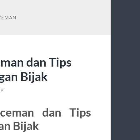
CEMAN
eman dan Tips
an Bijak
KY
aceman dan Tips
n Bijak