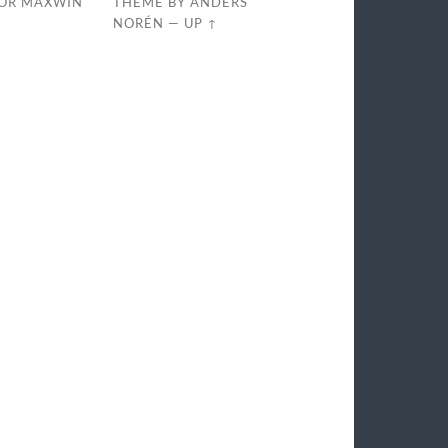
COR MAXWIN
THEME BY
ANDERS
NORÉN
—
UP ↑