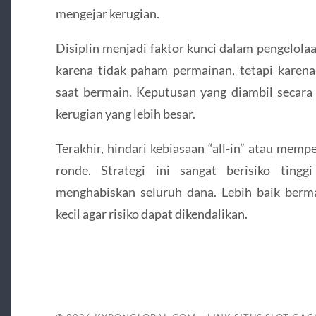
mengejar kerugian.
Disiplin menjadi faktor kunci dalam pengelol
karena tidak paham permainan, tetapi kare
saat bermain. Keputusan yang diambil secara 
kerugian yang lebih besar.
Terakhir, hindari kebiasaan “all-in” atau mem
ronde. Strategi ini sangat berisiko tingg
menghabiskan seluruh dana. Lebih baik berm
kecil agar risiko dapat dikendalikan.