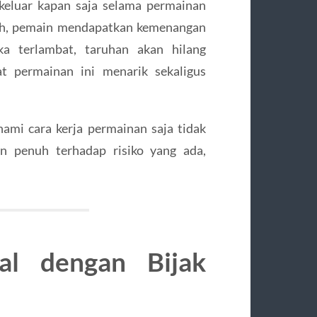
keluar kapan saja selama permainan
rash, pemain mendapatkan kemenangan
ka terlambat, taruhan akan hilang
t permainan ini menarik sekaligus
hami cara kerja permainan saja tidak
an penuh terhadap risiko yang ada,
al dengan Bijak