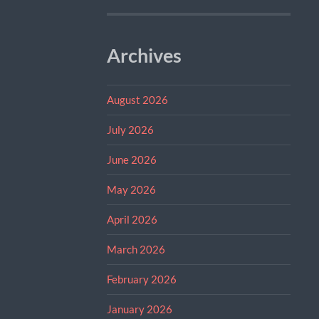
Archives
August 2026
July 2026
June 2026
May 2026
April 2026
March 2026
February 2026
January 2026