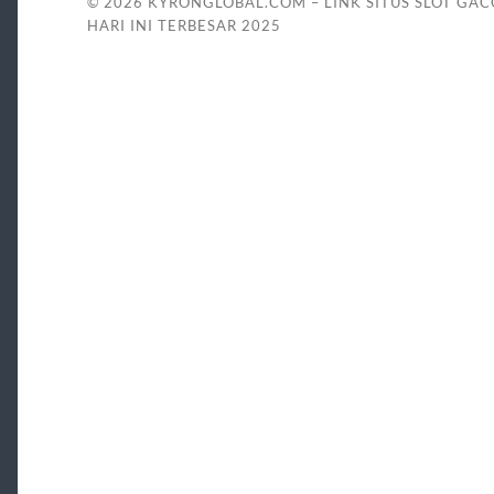
© 2026
KYRONGLOBAL.COM – LINK SITUS SLOT GA
HARI INI TERBESAR 2025