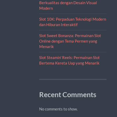
Berkualitas dengan Desain Visual
Modern
Slot 10K: Perpaduan Teknologi Modern
dan Hiburan Interaktif
Slot Sweet Bonanza: Permainan Slot
Online dengan Tema Permen yang
Menarik
Slot Steamin’ Reels: Permainan Slot
Bertema Kereta Uap yang Menarik
Recent Comments
No comments to show.