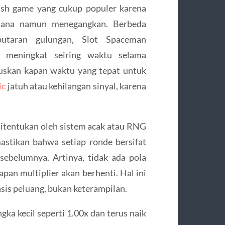
ash game yang cukup populer karena
hana namun menegangkan. Berbeda
utaran gulungan, Slot Spaceman
s meningkat seiring waktu selama
uskan kapan waktu yang tepat untuk
ic
jatuh atau kehilangan sinyal, karena
ditentukan oleh sistem acak atau RNG
stikan bahwa setiap ronde bersifat
sebelumnya. Artinya, tidak ada pola
pan multiplier akan berhenti. Hal ini
is peluang, bukan keterampilan.
gka kecil seperti 1.00x dan terus naik