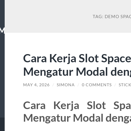
TAG:
DEMO SPA
M
Cara Kerja Slot Spac
Mengatur Modal deng
MAY 4, 2026
/
SIMONA
/
0 COMMENTS
/
STIC
Cara Kerja Slot Sp
Mengatur Modal denga