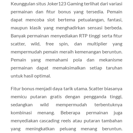
Keunggulan situs Joker123 Gaming terlihat dari variasi
permainan dan fitur bonus yang tersedia. Pemain
dapat mencoba slot bertema petualangan, fantasi,
maupun klasik yang menghadirkan sensasi berbeda.
Banyak permainan menyediakan RTP tinggi serta fitur
scatter, wild, free spin, dan multiplier yang
mempermudah pemain meraih kemenangan beruntun.
Pemain yang memahami pola dan mekanisme
permainan dapat memaksimalkan setiap taruhan
untuk hasil optimal.
Fitur bonus menjadi daya tarik utama. Scatter biasanya
memicu putaran gratis dengan pengganda tinggi,
sedangkan wild mempermudah terbentuknya
kombinasi menang. Beberapa permainan juga
menyediakan cascading reels atau putaran tambahan
yang meningkatkan peluang menang beruntun.