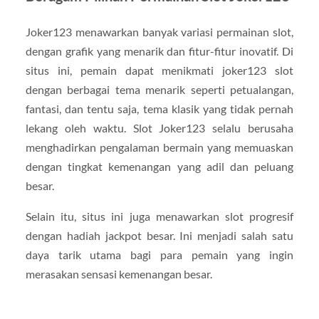
Joker123 menawarkan banyak variasi permainan slot,
dengan grafik yang menarik dan fitur-fitur inovatif. Di
situs ini, pemain dapat menikmati joker123 slot
dengan berbagai tema menarik seperti petualangan,
fantasi, dan tentu saja, tema klasik yang tidak pernah
lekang oleh waktu. Slot Joker123 selalu berusaha
menghadirkan pengalaman bermain yang memuaskan
dengan tingkat kemenangan yang adil dan peluang
besar.
Selain itu, situs ini juga menawarkan slot progresif
dengan hadiah jackpot besar. Ini menjadi salah satu
daya tarik utama bagi para pemain yang ingin
merasakan sensasi kemenangan besar.