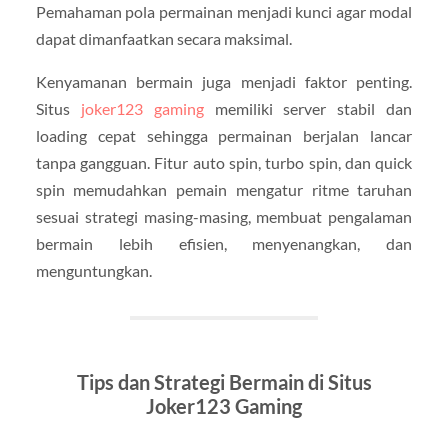
Pemahaman pola permainan menjadi kunci agar modal
dapat dimanfaatkan secara maksimal.
Kenyamanan bermain juga menjadi faktor penting.
Situs
joker123 gaming
memiliki server stabil dan
loading cepat sehingga permainan berjalan lancar
tanpa gangguan. Fitur auto spin, turbo spin, dan quick
spin memudahkan pemain mengatur ritme taruhan
sesuai strategi masing-masing, membuat pengalaman
bermain lebih efisien, menyenangkan, dan
menguntungkan.
Tips dan Strategi Bermain di Situs
Joker123 Gaming