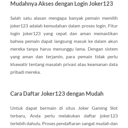
Mudahnya Akses dengan Login Joker123
Salah satu alasan mengapa banyak pemain memilih
joker123 adalah kemudahan dalam proses login. Fitur
login joker123 yang cepat dan aman memastikan
bahwa pemain dapat langsung masuk ke dalam akun
mereka tanpa harus menunggu lama. Dengan sistem
yang aman dan terjamin, para pemain tidak perlu
khawatir tentang masalah privasi atau keamanan data
pribadi mereka.
Cara Daftar Joker123 dengan Mudah
Untuk dapat bermain di situs Joker Gaming Slot
terbaru, Anda perlu melakukan daftar joker123
terlebih dahulu. Proses pendaftaran sangat mudah dan