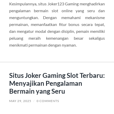
Kesimpulannya, situs Joker123 Gaming menghadirkan
pengalaman bermain slot online yang seru dan
menguntungkan. Dengan memahami mekanisme
permainan, memanfaatkan fitur bonus secara tepat,
dan mengatur modal dengan disiplin, pemain memiliki
peluang meraih kemenangan besar sekaligus
menikmati permainan dengan nyaman.
Situs Joker Gaming Slot Terbaru:
Menyajikan Pengalaman
Bermain yang Seru
MAY 29, 2025
/
0 COMMENTS