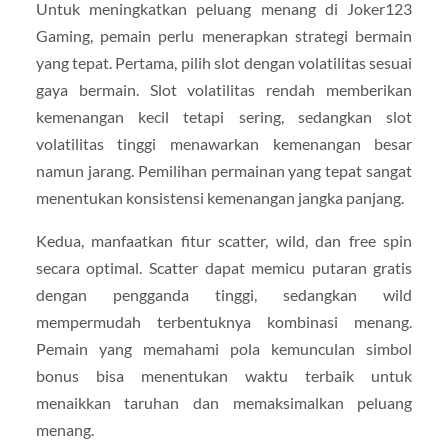
Untuk meningkatkan peluang menang di Joker123
Gaming, pemain perlu menerapkan strategi bermain
yang tepat. Pertama, pilih slot dengan volatilitas sesuai
gaya bermain. Slot volatilitas rendah memberikan
kemenangan kecil tetapi sering, sedangkan slot
volatilitas tinggi menawarkan kemenangan besar
namun jarang. Pemilihan permainan yang tepat sangat
menentukan konsistensi kemenangan jangka panjang.
Kedua, manfaatkan fitur scatter, wild, dan free spin
secara optimal. Scatter dapat memicu putaran gratis
dengan pengganda tinggi, sedangkan wild
mempermudah terbentuknya kombinasi menang.
Pemain yang memahami pola kemunculan simbol
bonus bisa menentukan waktu terbaik untuk
menaikkan taruhan dan memaksimalkan peluang
menang.