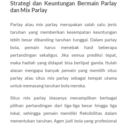
Strategi dan Keuntungan Bermain Parlay
dan Mix Parlay
Parlay atau mix parlay merupakan salah satu jenis
taruhan yang memberikan kesempatan keuntungan
lebih besar dibanding taruhan tunggal. Dalam parlay
bola, pemain harus menebak hasil beberapa
pertandingan sekaligus. Jika semua prediksi tepat,
maka hadiah yang didapat bisa berlipat ganda. Itulah
alasan mengapa banyak pemain yang memilih situs
parlay atau situs mix parlay sebagai tempat utama
untuk memasang taruhan bola mereka.
Situs mix parlay biasanya menampilkan berbagai
pilihan pertandingan dari liga-liga besar hingga liga
lokal, sehingga pemain memiliki fleksibilitas dalam
menentukan taruhan. Agen judi bola yang profesional