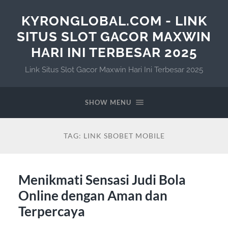
KYRONGLOBAL.COM - LINK
SITUS SLOT GACOR MAXWIN
HARI INI TERBESAR 2025
Link Situs Slot Gacor Maxwin Hari Ini Terbesar 2025
SHOW MENU
TAG:
LINK SBOBET MOBILE
Menikmati Sensasi Judi Bola
Online dengan Aman dan
Terpercaya