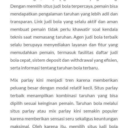
Dengan memilih situs judi bola terpercaya, pemain bisa
mendapatkan pengalaman taruhan yang lebih adil dan
transparan. Link judi bola yang selalu aktif dan aman
membuat pemain tidak perlu khawatir soal kendala
teknis saat memasang taruhan. Agen judi bola terbaik
selalu berupaya menyediakan layanan dan fitur yang
memudahkan pemain, termasuk fasilitas daftar judi
bola cepat, sistem deposit dan withdrawal yang efisien,
serta informasi tentang taruhan bola terbaru.
Mix parlay kini menjadi tren karena memberikan
peluang besar dengan modal relatif kecil. Situs parlay
terbaik menampilkan kombinasi taruhan yang bisa
dipilih sesuai keinginan pemain. Taruhan bola melalui
situs parlay atau mix parlay kini semakin populer
karena memberikan sensasi seru sekaligus keuntungan
maksimal. Oleh karena itu, memilih situs judi bola