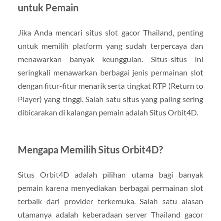
untuk Pemain
Jika Anda mencari situs slot gacor Thailand, penting
untuk memilih platform yang sudah terpercaya dan
menawarkan banyak keunggulan. Situs-situs ini
seringkali menawarkan berbagai jenis permainan slot
dengan fitur-fitur menarik serta tingkat RTP (Return to
Player) yang tinggi. Salah satu situs yang paling sering
dibicarakan di kalangan pemain adalah Situs Orbit4D.
Mengapa Memilih Situs Orbit4D?
Situs Orbit4D adalah pilihan utama bagi banyak
pemain karena menyediakan berbagai permainan slot
terbaik dari provider terkemuka. Salah satu alasan
utamanya adalah keberadaan server Thailand gacor