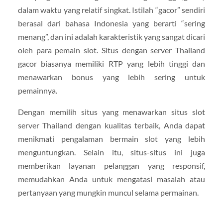
dalam waktu yang relatif singkat. Istilah “gacor” sendiri
berasal dari bahasa Indonesia yang berarti “sering
menang”, dan ini adalah karakteristik yang sangat dicari
oleh para pemain slot. Situs dengan server Thailand
gacor biasanya memiliki RTP yang lebih tinggi dan
menawarkan bonus yang lebih sering untuk
pemainnya.
Dengan memilih situs yang menawarkan situs slot
server Thailand dengan kualitas terbaik, Anda dapat
menikmati pengalaman bermain slot yang lebih
menguntungkan. Selain itu, situs-situs ini juga
memberikan layanan pelanggan yang responsif,
memudahkan Anda untuk mengatasi masalah atau
pertanyaan yang mungkin muncul selama permainan.