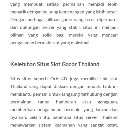
yang membuat setiap permainan menjadi lebih
menarik dengan peluang kemenangan yang lebih besar.
Dengan berbagai pilihan game yang terus diperbarui
dan dukungan server yang stabil, situs ini menjadi
pilihan yang solid bagi mereka yang mencari
pengalaman bermain slot yang maksimal.
Kelebihan Situs Slot Gacor Thailand
Situs-situs seperti Orbit4D juga memiliki link slot
Thailand yang dapat diakses dengan mudah. Link ini
membantu pemain untuk langsung terhubung dengan
permainan tanpa hambatan atau gangguan,
memberikan pengalaman bermain yang lancar dan
nyaman. Selain itu, beberapa situs server Thailand
menawarkan sistem keamanan yang sangat ketat,