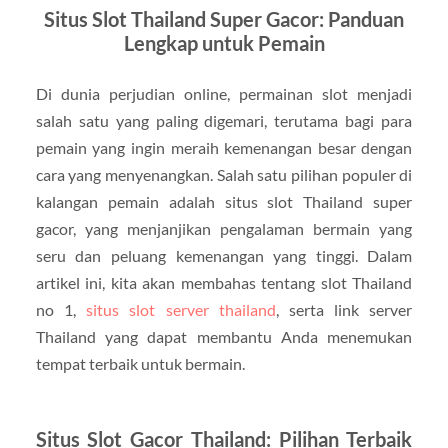
Situs Slot Thailand Super Gacor: Panduan
Lengkap untuk Pemain
Di dunia perjudian online, permainan slot menjadi
salah satu yang paling digemari, terutama bagi para
pemain yang ingin meraih kemenangan besar dengan
cara yang menyenangkan. Salah satu pilihan populer di
kalangan pemain adalah situs slot Thailand super
gacor, yang menjanjikan pengalaman bermain yang
seru dan peluang kemenangan yang tinggi. Dalam
artikel ini, kita akan membahas tentang slot Thailand
no 1,
situs slot server thailand
, serta link server
Thailand yang dapat membantu Anda menemukan
tempat terbaik untuk bermain.
Situs Slot Gacor Thailand: Pilihan Terbaik