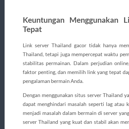
Keuntungan Menggunakan Li
Tepat
Link server Thailand gacor tidak hanya me
Thailand, tetapi juga mempercepat waktu pem
stabilitas permainan. Dalam perjudian onlin
faktor penting, dan memilih link yang tepat 
pengalaman bermain Anda.
Dengan menggunakan situs server Thailand yan
dapat menghindari masalah seperti lag atau ko
menjadi masalah dalam bermain di server yang
server Thailand yang kuat dan stabil akan me