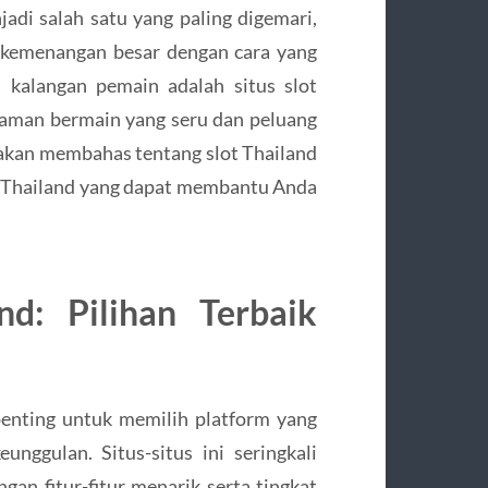
jadi salah satu yang paling digemari,
 kemenangan besar dengan cara yang
 kalangan pemain adalah situs slot
laman bermain yang seru dan peluang
a akan membahas tentang slot Thailand
ver Thailand yang dapat membantu Anda
nd: Pilihan Terbaik
 penting untuk memilih platform yang
ggulan. Situs-situs ini seringkali
an fitur-fitur menarik serta tingkat