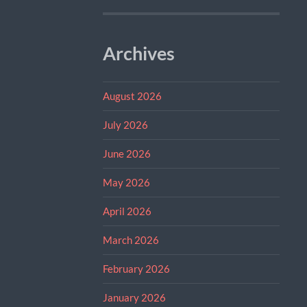
Archives
August 2026
July 2026
June 2026
May 2026
April 2026
March 2026
February 2026
January 2026