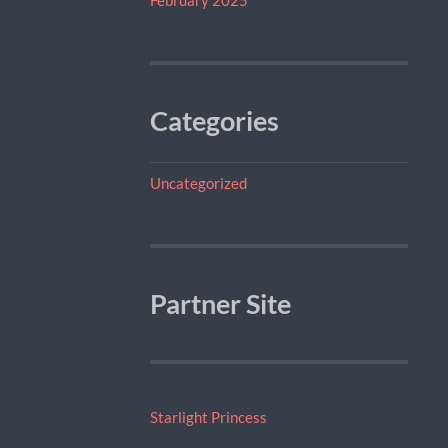
Categories
Uncategorized
Partner Site
Starlight Princess