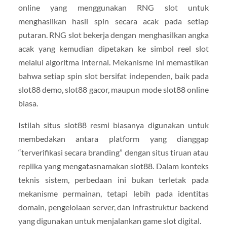
online yang menggunakan RNG slot untuk
menghasilkan hasil spin secara acak pada setiap
putaran. RNG slot bekerja dengan menghasilkan angka
acak yang kemudian dipetakan ke simbol reel slot
melalui algoritma internal. Mekanisme ini memastikan
bahwa setiap spin slot bersifat independen, baik pada
slot88 demo, slot88 gacor, maupun mode slot88 online
biasa.
Istilah situs slot88 resmi biasanya digunakan untuk
membedakan antara platform yang dianggap
“terverifikasi secara branding” dengan situs tiruan atau
replika yang mengatasnamakan slot88. Dalam konteks
teknis sistem, perbedaan ini bukan terletak pada
mekanisme permainan, tetapi lebih pada identitas
domain, pengelolaan server, dan infrastruktur backend
yang digunakan untuk menjalankan game slot digital.