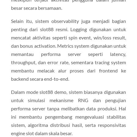
besar secara bersamaan.
Selain itu, sistem observability juga menjadi bagian
penting dari slot88 resmi. Logging digunakan untuk
mencatat aktivitas seperti spin event, win/loss result,
dan bonus activation. Metrics system digunakan untuk
memantau performa server seperti latency,
throughput, dan error rate, sementara tracing system
membantu melacak alur proses dari frontend ke
backend secara end-to-end.
Dalam mode slot88 demo, sistem biasanya digunakan
untuk simulasi mekanisme RNG dan pengujian
performa server tanpa melibatkan data produksi. Hal
ini membantu pengembang mengevaluasi stabilitas
sistem, algoritma distribusi hasil, serta responsivitas
engine slot dalam skala besar.