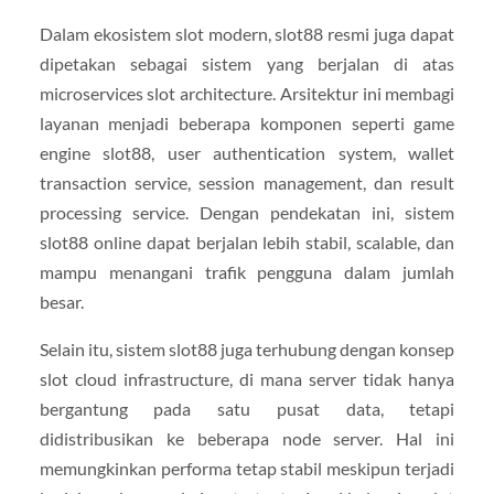
Dalam ekosistem slot modern, slot88 resmi juga dapat
dipetakan sebagai sistem yang berjalan di atas
microservices slot architecture. Arsitektur ini membagi
layanan menjadi beberapa komponen seperti game
engine slot88, user authentication system, wallet
transaction service, session management, dan result
processing service. Dengan pendekatan ini, sistem
slot88 online dapat berjalan lebih stabil, scalable, dan
mampu menangani trafik pengguna dalam jumlah
besar.
Selain itu, sistem slot88 juga terhubung dengan konsep
slot cloud infrastructure, di mana server tidak hanya
bergantung pada satu pusat data, tetapi
didistribusikan ke beberapa node server. Hal ini
memungkinkan performa tetap stabil meskipun terjadi