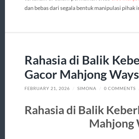
dan bebas dari segala bentuk manipulasi pihak 
Rahasia di Balik Kebe
Gacor Mahjong Ways
FEBRUARY 21, 2026
/
SIMONA
/
0 COMMENTS
Rahasia di Balik Keber
Mahjong