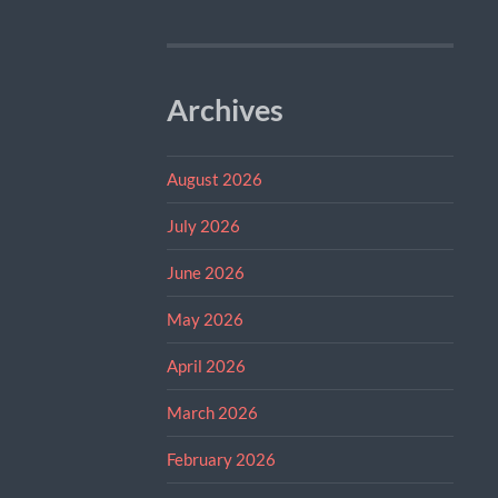
Archives
August 2026
July 2026
June 2026
May 2026
April 2026
March 2026
February 2026