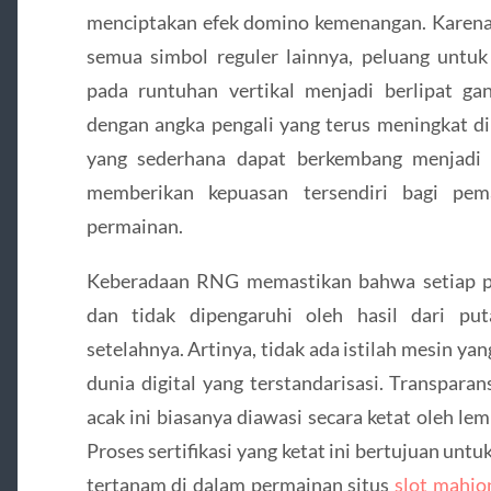
menciptakan efek domino kemenangan. Karena 
semua simbol reguler lainnya, peluang unt
pada runtuhan vertikal menjadi berlipat gan
dengan angka pengali yang terus meningkat di 
yang sederhana dapat berkembang menjadi 
memberikan kepuasan tersendiri bagi pem
permainan.
Keberadaan RNG memastikan bahwa setiap put
dan tidak dipengaruhi oleh hasil dari pu
setelahnya. Artinya, tidak ada istilah mesin ya
dunia digital yang terstandarisasi. Transpara
acak ini biasanya diawasi secara ketat oleh le
Proses sertifikasi yang ketat ini bertujuan u
tertanam di dalam permainan situs
slot mahjo