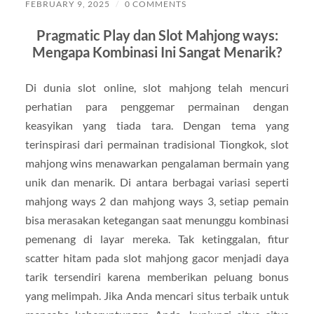
FEBRUARY 9, 2025
/
0 COMMENTS
Pragmatic Play dan Slot Mahjong ways:
Mengapa Kombinasi Ini Sangat Menarik?
Di dunia slot online, slot mahjong telah mencuri
perhatian para penggemar permainan dengan
keasyikan yang tiada tara. Dengan tema yang
terinspirasi dari permainan tradisional Tiongkok, slot
mahjong wins menawarkan pengalaman bermain yang
unik dan menarik. Di antara berbagai variasi seperti
mahjong ways 2 dan mahjong ways 3, setiap pemain
bisa merasakan ketegangan saat menunggu kombinasi
pemenang di layar mereka. Tak ketinggalan, fitur
scatter hitam pada slot mahjong gacor menjadi daya
tarik tersendiri karena memberikan peluang bonus
yang melimpah. Jika Anda mencari situs terbaik untuk