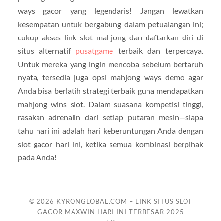
ways gacor yang legendaris! Jangan lewatkan
kesempatan untuk bergabung dalam petualangan ini;
cukup akses link slot mahjong dan daftarkan diri di
situs alternatif
pusatgame
terbaik dan terpercaya.
Untuk mereka yang ingin mencoba sebelum bertaruh
nyata, tersedia juga opsi mahjong ways demo agar
Anda bisa berlatih strategi terbaik guna mendapatkan
mahjong wins slot. Dalam suasana kompetisi tinggi,
rasakan adrenalin dari setiap putaran mesin—siapa
tahu hari ini adalah hari keberuntungan Anda dengan
slot gacor hari ini, ketika semua kombinasi berpihak
pada Anda!
© 2026
KYRONGLOBAL.COM – LINK SITUS SLOT
GACOR MAXWIN HARI INI TERBESAR 2025