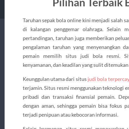
Pilihan Terbaik
Taruhan sepak bola online kini menjadi salah sa
di kalangan penggemar olahraga. Selain 
pertandingan, taruhan juga memberikan pelua
pengalaman taruhan yang menyenangkan dan
pemain memilih situs judi bola resmi. S
kenyamanan, dan keadilan yang sulit ditemukan di
Keunggulan utama dari situs
judi bola terperca
terjamin. Situs resmi menggunakan teknologi e
pribadi dan transaksi finansial pemain. Dep
dengan aman, sehingga pemain bisa fokus pa
terjadi penipuan atau kebocoran informasi.
Selain keamanan, situs resmi menawarkan v