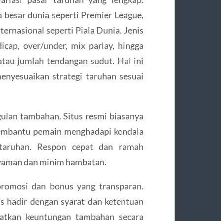
 besar dunia seperti Premier League,
ternasional seperti Piala Dunia. Jenis
cap, over/under, mix parlay, hingga
atau jumlah tendangan sudut. Hal ini
nyesuaikan strategi taruhan sesuai
ulan tambahan. Situs resmi biasanya
membantu pemain menghadapi kendala
 taruhan. Respon cepat dan ramah
yaman dan minim hambatan.
promosi dan bonus yang transparan.
as hadir dengan syarat dan ketentuan
aatkan keuntungan tambahan secara