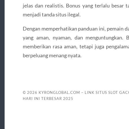
jelas dan realistis. Bonus yang terlalu besar
menjadi tanda situs ilegal.
Dengan memperhatikan panduan ini, pemain da
yang aman, nyaman, dan menguntungkan. Be
memberikan rasa aman, tetapi juga pengalaman
berpeluang menang nyata.
© 2026
KYRONGLOBAL.COM – LINK SITUS SLOT GA
HARI INI TERBESAR 2025