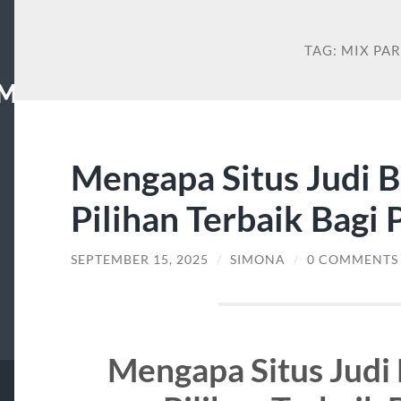
TAG:
MIX PA
M
Mengapa Situs Judi B
Pilihan Terbaik Bagi
SEPTEMBER 15, 2025
/
SIMONA
/
0 COMMENTS
Mengapa Situs Judi 