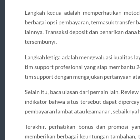
Langkah kedua adalah memperhatikan metode
berbagai opsi pembayaran, termasuk transfer ba
lainnya. Transaksi deposit dan penarikan dana 
tersembunyi.
Langkah ketiga adalah mengevaluasi kualitas la
tim support profesional yang siap membantu 2
tim support dengan mengajukan pertanyaan atau
Selain itu, baca ulasan dari pemain lain. Revie
indikator bahwa situs tersebut dapat dipercaya
pembayaran lambat atau keamanan, sebaiknya hi
Terakhir, perhatikan bonus dan promosi ya
memberikan berbagai keuntungan tambahan, te