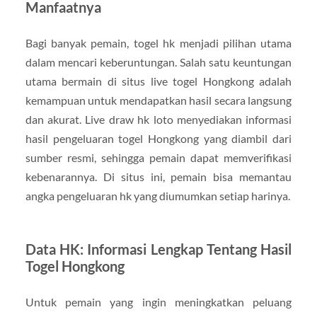
Manfaatnya
Bagi banyak pemain, togel hk menjadi pilihan utama
dalam mencari keberuntungan. Salah satu keuntungan
utama bermain di situs live togel Hongkong adalah
kemampuan untuk mendapatkan hasil secara langsung
dan akurat. Live draw hk loto menyediakan informasi
hasil pengeluaran togel Hongkong yang diambil dari
sumber resmi, sehingga pemain dapat memverifikasi
kebenarannya. Di situs ini, pemain bisa memantau
angka pengeluaran hk yang diumumkan setiap harinya.
Data HK: Informasi Lengkap Tentang Hasil
Togel Hongkong
Untuk pemain yang ingin meningkatkan peluang