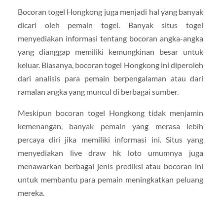
Bocoran togel Hongkong juga menjadi hal yang banyak
dicari oleh pemain togel. Banyak situs togel
menyediakan informasi tentang bocoran angka-angka
yang dianggap memiliki kemungkinan besar untuk
keluar. Biasanya, bocoran togel Hongkong ini diperoleh
dari analisis para pemain berpengalaman atau dari
ramalan angka yang muncul di berbagai sumber.
Meskipun bocoran togel Hongkong tidak menjamin
kemenangan, banyak pemain yang merasa lebih
percaya diri jika memiliki informasi ini. Situs yang
menyediakan live draw hk loto umumnya juga
menawarkan berbagai jenis prediksi atau bocoran ini
untuk membantu para pemain meningkatkan peluang
mereka.