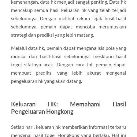
kemenangan, data hk menjadi sangat penting. Data hk
mencakup semua hasil keluaran hk yang telah terjadi
sebelumnya. Dengan melihat rekam jejak hasil-hasil
sebelumnya, pemain dapat mencoba merumuskan
strategi dan prediksi yang lebih matang.
Melalui data hk, pemain dapat menganalisis pola yang
muncul dari hasil-hasil sebelumnya, meskipun hasil
togel sifatnya acak. Dengan cara ini, pemain dapat
membuat prediksi yang lebih akurat mengenai
pengeluaran hk yang akan datang.
Keluaran HK: Memahami Hasil
Pengeluaran Hongkong
Setiap hari, keluaran hk memberikan informasi terbaru
mengenai hasil togel Hongkong yang berlaku. Hal ini