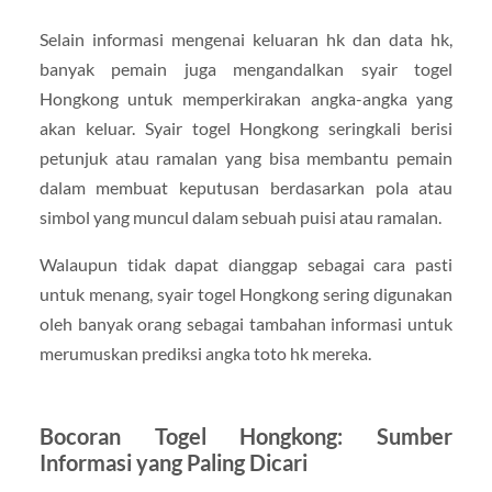
Selain informasi mengenai keluaran hk dan data hk,
banyak pemain juga mengandalkan syair togel
Hongkong untuk memperkirakan angka-angka yang
akan keluar. Syair togel Hongkong seringkali berisi
petunjuk atau ramalan yang bisa membantu pemain
dalam membuat keputusan berdasarkan pola atau
simbol yang muncul dalam sebuah puisi atau ramalan.
Walaupun tidak dapat dianggap sebagai cara pasti
untuk menang, syair togel Hongkong sering digunakan
oleh banyak orang sebagai tambahan informasi untuk
merumuskan prediksi angka toto hk mereka.
Bocoran Togel Hongkong: Sumber
Informasi yang Paling Dicari