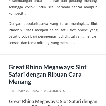
keseimbangan antara hiburan dan peluang menang,
sehingga cocok untuk sesi bermain santai maupun
kompetitif.
Dengan popularitasnya yang terus meningkat,
Slot
Phoenix Rises
menjadi salah satu slot online yang
patut dicoba bagi penggemar judi digital yang mencari
sensasi dan tema mitologi yang memikat.
Great Rhino Megaways: Slot
Safari dengan Ribuan Cara
Menang
FEBRUARY 23, 2026
/
0 COMMENTS
Great Rhino Megaways
: Slot Safari dengan