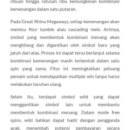
ribuan hingga ratusan ribu kemungkinan kombinasi
kemenangan dalam satu putaran.
Pada Great Rhino Megaways, setiap kemenangan akan
memicu fitur tumble atau cascading reels. Artinya,
simbol yang membentuk kombinasi menang akan
menghilang dan digantikan oleh simbol baru yang
jatuh dari atas. Proses ini dapat terus berlanjut selama
kombinasi kemenangan masih terbentuk dalam satu
spin yang sama. Fitur ini meningkatkan peluang
pemain untuk mendapatkan multiple win tanpa harus
melakukan taruhan ulang.
Selain itu, terdapat simbol wild yang dapat
menggantikan simbol lain untuk membantu
membentuk kombinasi menang. Dalam mode free
spins, wild bahkan dapat hadir dengan pengganda
acak, menambah potensi pembayaran secara