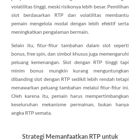
volatilitas tinggi, meski risikonya lebih besar. Pemilihan
slot berdasarkan RTP dan volatilitas membantu
pemain mengelola modal dengan lebih efektif serta
meningkatkan pengalaman bermain.
Selain itu, fitur-fitur tambahan dalam slot seperti
bonus, free spin, dan simbol khusus juga memengaruhi
peluang kemenangan. Slot dengan RTP tinggi tapi
minim bonus mungkin kurang menguntungkan
dibanding slot dengan RTP sedikit lebih rendah tetapi
menawarkan peluang tambahan melalui fitur-fitur ini.
Oleh karena itu, pemain harus mempertimbangkan
keseluruhan mekanisme permainan, bukan hanya
angka RTP semata.
Strategi Memanfaatkan RTP untuk