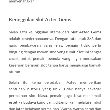
menyenangkan.
Keunggulan Slot Aztec Gems
Salah satu keunggulan utama dari
Slot Aztec Gems
adalah kesederhanaannya. Dengan tata letak 3×3 dan
garis pembayaran yang jelas, pemain tidak perlu
bingung dengan mekanisme yang rumit. Slot ini sangat
cocok untuk pemain pemula yang ingin merasakan
keseruan bermain slot tanpa harus menguasai banyak
aturan.
Selain itu, tema peradaban Aztec memberikan
sentuhan historis yang unik. Tidak hanya sekadar
permainan slot biasa, pemain juga bisa menikmati
estetika budaya kuno yang ditampilkan melalui simbol
dan latar belakang permainan. Warna-warna cerah dan