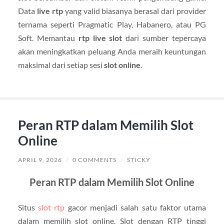
Data
live rtp
yang valid biasanya berasal dari provider
ternama seperti Pragmatic Play, Habanero, atau PG
Soft. Memantau
rtp live slot
dari sumber tepercaya
akan meningkatkan peluang Anda meraih keuntungan
maksimal dari setiap sesi
slot online
.
Peran RTP dalam Memilih Slot
Online
APRIL 9, 2026
/
0 COMMENTS
/
STICKY
Peran RTP dalam Memilih Slot Online
Situs
slot rtp
gacor menjadi salah satu faktor utama
dalam memilih slot online. Slot dengan RTP tinggi