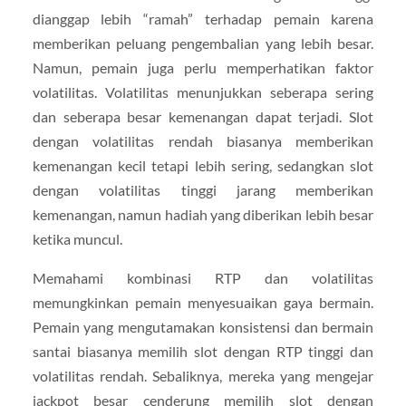
dianggap lebih “ramah” terhadap pemain karena
memberikan peluang pengembalian yang lebih besar.
Namun, pemain juga perlu memperhatikan faktor
volatilitas. Volatilitas menunjukkan seberapa sering
dan seberapa besar kemenangan dapat terjadi. Slot
dengan volatilitas rendah biasanya memberikan
kemenangan kecil tetapi lebih sering, sedangkan slot
dengan volatilitas tinggi jarang memberikan
kemenangan, namun hadiah yang diberikan lebih besar
ketika muncul.
Memahami kombinasi RTP dan volatilitas
memungkinkan pemain menyesuaikan gaya bermain.
Pemain yang mengutamakan konsistensi dan bermain
santai biasanya memilih slot dengan RTP tinggi dan
volatilitas rendah. Sebaliknya, mereka yang mengejar
jackpot besar cenderung memilih slot dengan