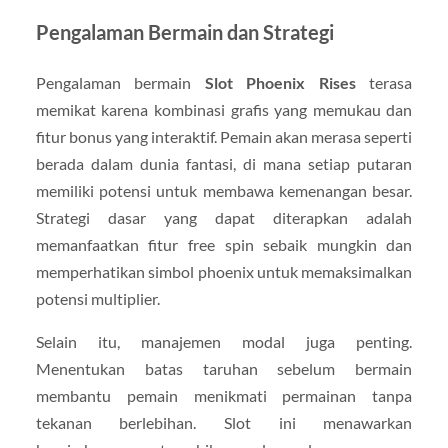
Pengalaman Bermain dan Strategi
Pengalaman bermain
Slot Phoenix Rises
terasa
memikat karena kombinasi grafis yang memukau dan
fitur bonus yang interaktif. Pemain akan merasa seperti
berada dalam dunia fantasi, di mana setiap putaran
memiliki potensi untuk membawa kemenangan besar.
Strategi dasar yang dapat diterapkan adalah
memanfaatkan fitur free spin sebaik mungkin dan
memperhatikan simbol phoenix untuk memaksimalkan
potensi multiplier.
Selain itu, manajemen modal juga penting.
Menentukan batas taruhan sebelum bermain
membantu pemain menikmati permainan tanpa
tekanan berlebihan. Slot ini menawarkan