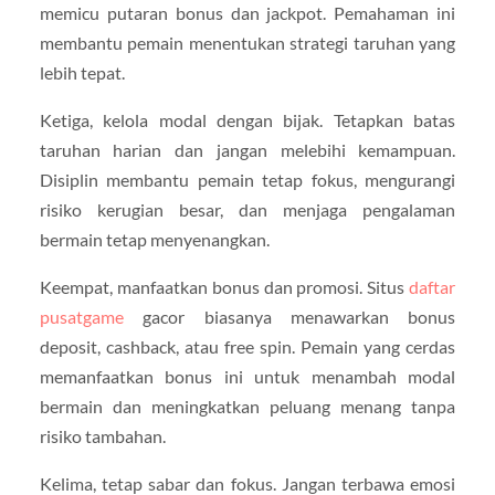
memicu putaran bonus dan jackpot. Pemahaman ini
membantu pemain menentukan strategi taruhan yang
lebih tepat.
Ketiga, kelola modal dengan bijak. Tetapkan batas
taruhan harian dan jangan melebihi kemampuan.
Disiplin membantu pemain tetap fokus, mengurangi
risiko kerugian besar, dan menjaga pengalaman
bermain tetap menyenangkan.
Keempat, manfaatkan bonus dan promosi. Situs
daftar
pusatgame
gacor biasanya menawarkan bonus
deposit, cashback, atau free spin. Pemain yang cerdas
memanfaatkan bonus ini untuk menambah modal
bermain dan meningkatkan peluang menang tanpa
risiko tambahan.
Kelima, tetap sabar dan fokus. Jangan terbawa emosi