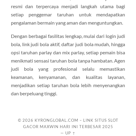
resmi dan terpercaya menjadi langkah utama bagi
setiap penggemar taruhan untuk mendapatkan
pengalaman bermain yang aman dan menguntungkan.
Dengan berbagai fasilitas lengkap, mulai dari login judi
bola, link judi bola aktif, daftar judi bola mudah, hingga
opsi taruhan parlay dan mix parlay, setiap pemain bisa
menikmati sensasi taruhan bola tanpa hambatan. Agen
judi bola yang profesional selalu memastikan
keamanan, kenyamanan, dan kualitas layanan,
menjadikan setiap taruhan bola lebih menyenangkan
dan berpeluang tinggi.
© 2026
KYRONGLOBAL.COM – LINK SITUS SLOT
GACOR MAXWIN HARI INI TERBESAR 2025
—
UP ↑