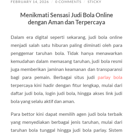
FEBRUARY 14, 2026
/
0 COMMENTS
/
STICKY
Menikmati Sensasi Judi Bola Online
dengan Aman dan Terpercaya
Dalam era digital seperti sekarang, judi bola online
menjadi salah satu hiburan paling diminati oleh para
penggemar taruhan bola. Tidak hanya menawarkan
kemudahan dalam memasang taruhan, judi bola resmi
juga memberikan jaminan keamanan dan transparansi
bagi para pemain. Berbagai situs judi
parlay bola
terpercaya kini hadir dengan fitur lengkap, mulai dari
daftar judi bola, login judi bola, hingga akses link judi
bola yang selalu aktif dan aman.
Para bettor kini dapat memilih agen judi bola terbaik
yang menyediakan berbagai jenis taruhan, mulai dari
taruhan bola tunggal hingga judi bola parlay. Sistem