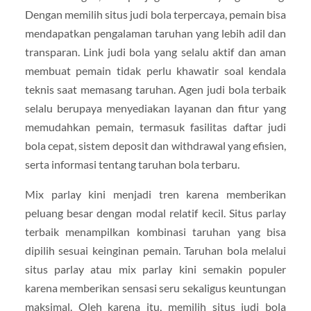
Dengan memilih situs judi bola terpercaya, pemain bisa
mendapatkan pengalaman taruhan yang lebih adil dan
transparan. Link judi bola yang selalu aktif dan aman
membuat pemain tidak perlu khawatir soal kendala
teknis saat memasang taruhan. Agen judi bola terbaik
selalu berupaya menyediakan layanan dan fitur yang
memudahkan pemain, termasuk fasilitas daftar judi
bola cepat, sistem deposit dan withdrawal yang efisien,
serta informasi tentang taruhan bola terbaru.
Mix parlay kini menjadi tren karena memberikan
peluang besar dengan modal relatif kecil. Situs parlay
terbaik menampilkan kombinasi taruhan yang bisa
dipilih sesuai keinginan pemain. Taruhan bola melalui
situs parlay atau mix parlay kini semakin populer
karena memberikan sensasi seru sekaligus keuntungan
maksimal. Oleh karena itu, memilih situs judi bola