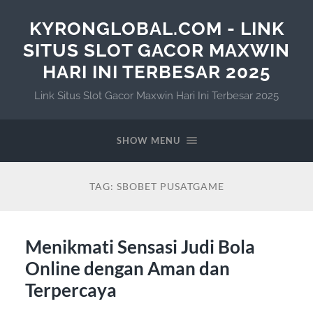
KYRONGLOBAL.COM - LINK
SITUS SLOT GACOR MAXWIN
HARI INI TERBESAR 2025
Link Situs Slot Gacor Maxwin Hari Ini Terbesar 2025
SHOW MENU
TAG:
SBOBET PUSATGAME
Menikmati Sensasi Judi Bola
Online dengan Aman dan
Terpercaya