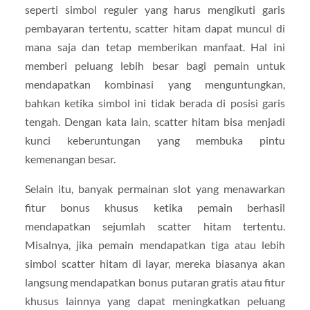
seperti simbol reguler yang harus mengikuti garis
pembayaran tertentu, scatter hitam dapat muncul di
mana saja dan tetap memberikan manfaat. Hal ini
memberi peluang lebih besar bagi pemain untuk
mendapatkan kombinasi yang menguntungkan,
bahkan ketika simbol ini tidak berada di posisi garis
tengah. Dengan kata lain, scatter hitam bisa menjadi
kunci keberuntungan yang membuka pintu
kemenangan besar.
Selain itu, banyak permainan slot yang menawarkan
fitur bonus khusus ketika pemain berhasil
mendapatkan sejumlah scatter hitam tertentu.
Misalnya, jika pemain mendapatkan tiga atau lebih
simbol scatter hitam di layar, mereka biasanya akan
langsung mendapatkan bonus putaran gratis atau fitur
khusus lainnya yang dapat meningkatkan peluang