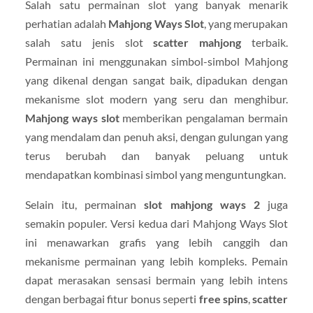
Salah satu permainan slot yang banyak menarik
perhatian adalah
Mahjong Ways Slot
, yang merupakan
salah satu jenis slot
scatter mahjong
terbaik.
Permainan ini menggunakan simbol-simbol Mahjong
yang dikenal dengan sangat baik, dipadukan dengan
mekanisme slot modern yang seru dan menghibur.
Mahjong ways slot
memberikan pengalaman bermain
yang mendalam dan penuh aksi, dengan gulungan yang
terus berubah dan banyak peluang untuk
mendapatkan kombinasi simbol yang menguntungkan.
Selain itu, permainan
slot mahjong ways 2
juga
semakin populer. Versi kedua dari Mahjong Ways Slot
ini menawarkan grafis yang lebih canggih dan
mekanisme permainan yang lebih kompleks. Pemain
dapat merasakan sensasi bermain yang lebih intens
dengan berbagai fitur bonus seperti
free spins
,
scatter