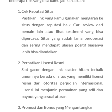
beberapa tips yang bisa kamu jadikan acuan:
Cek Reputasi Situs
Pastikan link yang kamu gunakan mengarah ke
situs dengan reputasi baik. Cari review dari
pemain lain atau lihat testimoni yang bisa
dipercaya. Situs yang sudah lama beroperasi
dan sering mendapat ulasan positif biasanya
lebih bisa diandalkan.
Perhatikan Lisensi Resmi
Slot gacor dengan link scatter hitam terbaik
umumnya berada di situs yang memiliki lisensi
resmi dari otoritas perjudian internasional.
Lisensi ini menjamin permainan yang adil dan
payout yang sesuai aturan.
Promosi dan Bonus yang Menguntungkan