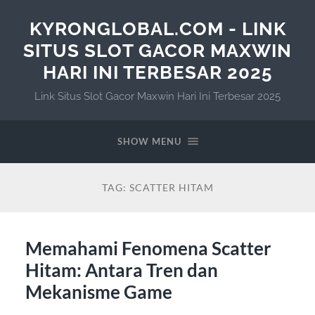
KYRONGLOBAL.COM - LINK
SITUS SLOT GACOR MAXWIN
HARI INI TERBESAR 2025
Link Situs Slot Gacor Maxwin Hari Ini Terbesar 2025
SHOW MENU
TAG:
SCATTER HITAM
Memahami Fenomena Scatter
Hitam: Antara Tren dan
Mekanisme Game