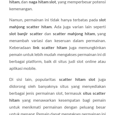
hitam
, dan
naga hitam slot
, yang memperbesar potensi
kemenangan.
Namun, permainan ini tidak hanya terbatas pada
slot
mahjong scatter hitam
. Ada juga varian lain seperti
slot banjir scatter
dan
scatter mahjong hitam
, yang
menambah variasi dan keseruan dalam permainan.
Keberadaan
link scatter hitam
juga memungkinkan
pemain untuk lebih mudah mengakses permainan ini di
berbagai platform, baik di situs judi slot online atau
aplikasi mobile.
Di sisi lain, popularitas
scatter hitam slot
juga
didorong oleh banyaknya situs yang menyediakan
berbagai jenis permainan slot, termasuk
situs scatter
hitam
yang menawarkan kesempatan bagi pemain
untuk menikmati permainan dengan peluang besar
untuk menang. Pemain dapat mengakses permainan ini