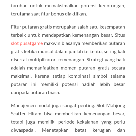
taruhan untuk memaksimalkan potensi keuntungan,
terutama saat fitur bonus diaktifkan.
Fitur putaran gratis merupakan salah satu kesempatan
terbaik untuk mendapatkan kemenangan besar. Situs
slot pusatgame
maxwin biasanya memberikan putaran
gratis ketika muncul dalam jumlah tertentu, sering kali
disertai multiplikator kemenangan. Strategi yang baik
adalah memanfaatkan momen putaran gratis secara
maksimal, karena setiap kombinasi simbol selama
putaran ini memiliki potensi hadiah lebih besar
daripada putaran biasa.
Manajemen modal juga sangat penting. Slot Mahjong
Scatter Hitam bisa memberikan kemenangan besar,
tetapi juga memiliki periode kekalahan yang perlu
diwaspadai. Menetapkan batas kerugian dan