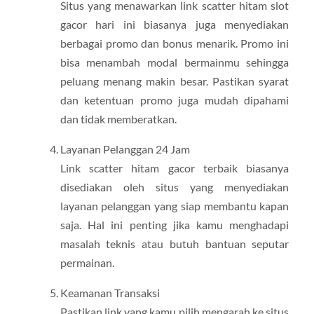
Situs yang menawarkan link scatter hitam slot
gacor hari ini biasanya juga menyediakan
berbagai promo dan bonus menarik. Promo ini
bisa menambah modal bermainmu sehingga
peluang menang makin besar. Pastikan syarat
dan ketentuan promo juga mudah dipahami
dan tidak memberatkan.
Layanan Pelanggan 24 Jam
Link scatter hitam gacor terbaik biasanya
disediakan oleh situs yang menyediakan
layanan pelanggan yang siap membantu kapan
saja. Hal ini penting jika kamu menghadapi
masalah teknis atau butuh bantuan seputar
permainan.
Keamanan Transaksi
Pastikan link yang kamu pilih mengarah ke situs