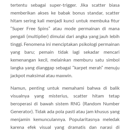
tertentu sebagai super-trigger. Jika scatter biasa
memberikan akses ke babak bonus standar, scatter
hitam sering kali menjadi kunci untuk membuka fitur
“Super Free Spins” atau mode permainan di mana
pengali (multiplier) dimulai dari angka yang jauh lebih
tinggi. Fenomena ini menciptakan psikologi permainan
yang baru; pemain tidak lagi sekadar mencari
kemenangan kecil, melainkan memburu satu simbol
langka yang dianggap sebagai “karpet merah” menuju
jackpot maksimal atau maxwin.
Namun, penting untuk memahami bahwa di balik
visualnya yang misterius, scatter hitam tetap
beroperasi di bawah sistem RNG (Random Number
Generator). Tidak ada pola pasti atau jam khusus yang
menjamin kemunculannya. Popularitasnya meledak
karena efek visual yang dramatis dan narasi di