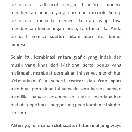
permainan tradisional dengan fitur-fitur modern
memberikan nuansa yang unik dan menarik. Setiap
permainan memiliki elemen kejutan yang bisa
memberikan kemenangan besar, terutama jika Anda
berhasil memicu
scatter hitam
atau fitur bonus
lainnya.
Selain itu, kombinasi antara grafik yang indah dan
musik yang khas dari Mahjong, serta bonus yang
melimpah, membuat permainan ini sangat menghibur.
Keberadaan fitur seperti
scatter
dan
free spins
membuat permainan ini semakin seru karena pemain
memiliki banyak kesempatan untuk mendapatkan
hadiah tanpa harus bergantung pada kombinasi simbol
tertentu.
Akhirnya, permainan
slot scatter hitam mahjong ways