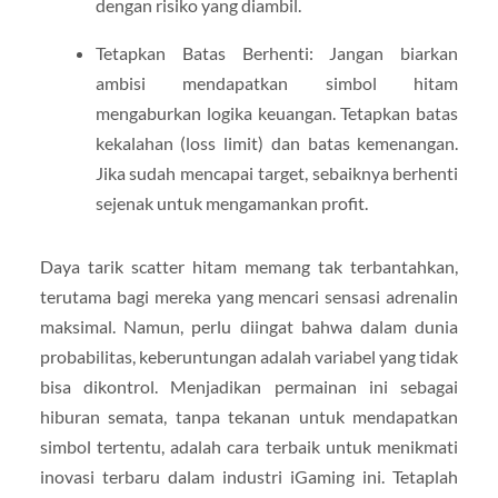
dengan risiko yang diambil.
Tetapkan Batas Berhenti: Jangan biarkan
ambisi mendapatkan simbol hitam
mengaburkan logika keuangan. Tetapkan batas
kekalahan (loss limit) dan batas kemenangan.
Jika sudah mencapai target, sebaiknya berhenti
sejenak untuk mengamankan profit.
Daya tarik scatter hitam memang tak terbantahkan,
terutama bagi mereka yang mencari sensasi adrenalin
maksimal. Namun, perlu diingat bahwa dalam dunia
probabilitas, keberuntungan adalah variabel yang tidak
bisa dikontrol. Menjadikan permainan ini sebagai
hiburan semata, tanpa tekanan untuk mendapatkan
simbol tertentu, adalah cara terbaik untuk menikmati
inovasi terbaru dalam industri iGaming ini. Tetaplah