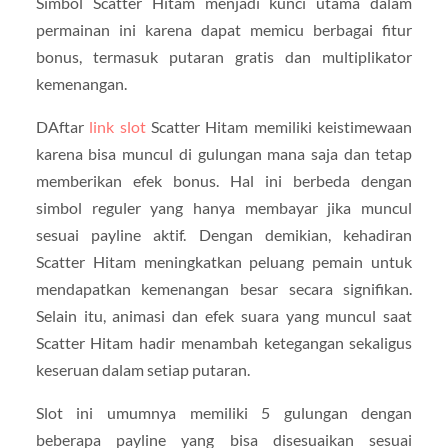
Simbol Scatter Hitam menjadi kunci utama dalam
permainan ini karena dapat memicu berbagai fitur
bonus, termasuk putaran gratis dan multiplikator
kemenangan.
DAftar
link slot
Scatter Hitam memiliki keistimewaan
karena bisa muncul di gulungan mana saja dan tetap
memberikan efek bonus. Hal ini berbeda dengan
simbol reguler yang hanya membayar jika muncul
sesuai payline aktif. Dengan demikian, kehadiran
Scatter Hitam meningkatkan peluang pemain untuk
mendapatkan kemenangan besar secara signifikan.
Selain itu, animasi dan efek suara yang muncul saat
Scatter Hitam hadir menambah ketegangan sekaligus
keseruan dalam setiap putaran.
Slot ini umumnya memiliki 5 gulungan dengan
beberapa payline yang bisa disesuaikan sesuai