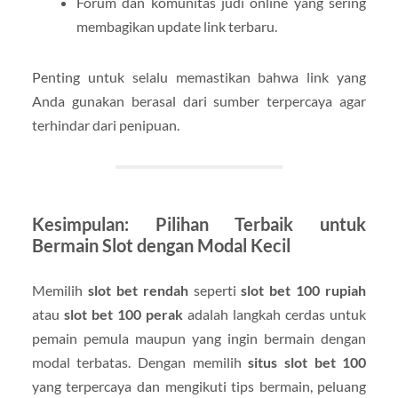
Forum dan komunitas judi online yang sering
membagikan update link terbaru.
Penting untuk selalu memastikan bahwa link yang
Anda gunakan berasal dari sumber terpercaya agar
terhindar dari penipuan.
Kesimpulan: Pilihan Terbaik untuk
Bermain Slot dengan Modal Kecil
Memilih
slot bet rendah
seperti
slot bet 100 rupiah
atau
slot bet 100 perak
adalah langkah cerdas untuk
pemain pemula maupun yang ingin bermain dengan
modal terbatas. Dengan memilih
situs slot bet 100
yang terpercaya dan mengikuti tips bermain, peluang