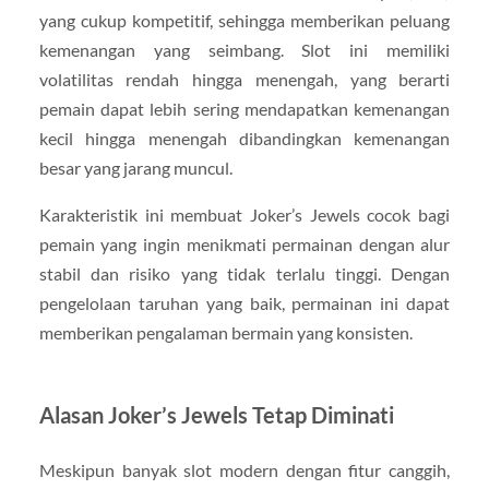
yang cukup kompetitif, sehingga memberikan peluang
kemenangan yang seimbang. Slot ini memiliki
volatilitas rendah hingga menengah, yang berarti
pemain dapat lebih sering mendapatkan kemenangan
kecil hingga menengah dibandingkan kemenangan
besar yang jarang muncul.
Karakteristik ini membuat Joker’s Jewels cocok bagi
pemain yang ingin menikmati permainan dengan alur
stabil dan risiko yang tidak terlalu tinggi. Dengan
pengelolaan taruhan yang baik, permainan ini dapat
memberikan pengalaman bermain yang konsisten.
Alasan Joker’s Jewels Tetap Diminati
Meskipun banyak slot modern dengan fitur canggih,