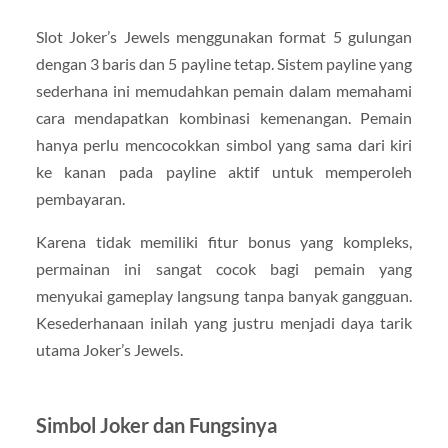
Slot Joker’s Jewels menggunakan format 5 gulungan
dengan 3 baris dan 5 payline tetap. Sistem payline yang
sederhana ini memudahkan pemain dalam memahami
cara mendapatkan kombinasi kemenangan. Pemain
hanya perlu mencocokkan simbol yang sama dari kiri
ke kanan pada payline aktif untuk memperoleh
pembayaran.
Karena tidak memiliki fitur bonus yang kompleks,
permainan ini sangat cocok bagi pemain yang
menyukai gameplay langsung tanpa banyak gangguan.
Kesederhanaan inilah yang justru menjadi daya tarik
utama Joker’s Jewels.
Simbol Joker dan Fungsinya