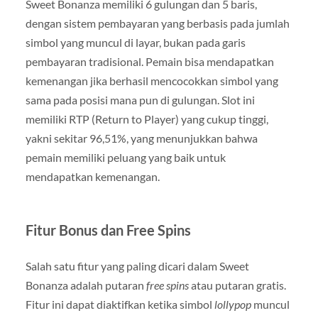
Sweet Bonanza memiliki 6 gulungan dan 5 baris,
dengan sistem pembayaran yang berbasis pada jumlah
simbol yang muncul di layar, bukan pada garis
pembayaran tradisional. Pemain bisa mendapatkan
kemenangan jika berhasil mencocokkan simbol yang
sama pada posisi mana pun di gulungan. Slot ini
memiliki RTP (Return to Player) yang cukup tinggi,
yakni sekitar 96,51%, yang menunjukkan bahwa
pemain memiliki peluang yang baik untuk
mendapatkan kemenangan.
Fitur Bonus dan Free Spins
Salah satu fitur yang paling dicari dalam Sweet
Bonanza adalah putaran
free spins
atau putaran gratis.
Fitur ini dapat diaktifkan ketika simbol
lollypop
muncul