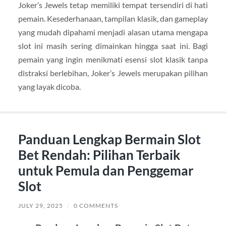
Joker’s Jewels tetap memiliki tempat tersendiri di hati
pemain. Kesederhanaan, tampilan klasik, dan gameplay
yang mudah dipahami menjadi alasan utama mengapa
slot ini masih sering dimainkan hingga saat ini. Bagi
pemain yang ingin menikmati esensi slot klasik tanpa
distraksi berlebihan, Joker’s Jewels merupakan pilihan
yang layak dicoba.
Panduan Lengkap Bermain Slot
Bet Rendah: Pilihan Terbaik
untuk Pemula dan Penggemar
Slot
JULY 29, 2025
/
0 COMMENTS