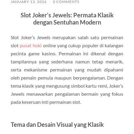
JANUARY 13, 2026
/
0 COMMENTS
Slot Joker’s Jewels: Permata Klasik
dengan Sentuhan Modern
Slot Joker’s Jewels merupakan salah satu permainan
slot
pusat hoki
online yang cukup populer di kalangan
pecinta game kasino. Permainan ini dikenal dengan
tampilannya yang sederhana namun tetap menarik,
serta mekanisme permainan yang mudah dipahami
oleh pemain pemula maupun berpengalaman. Dengan
tema klasik yang mengusung simbol kartu remi, Joker’s
Jewels menawarkan pengalaman bermain yang fokus
pada keseruan inti permainan slot.
Tema dan Desain Visual yang Klasik