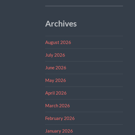
Archives
August 2026
July 2026
June 2026
May 2026
April 2026
March 2026
February 2026
January 2026