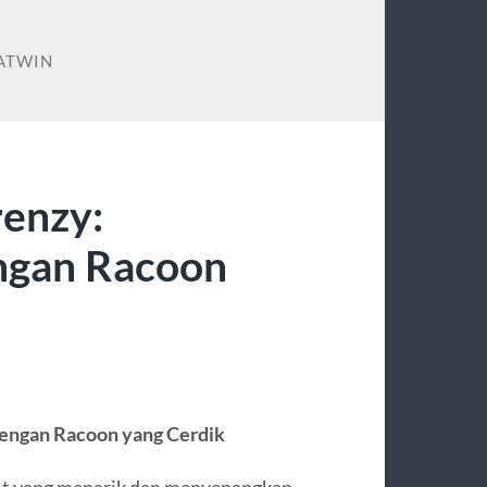
SATWIN
renzy:
ngan Racoon
dengan Racoon yang Cerdik