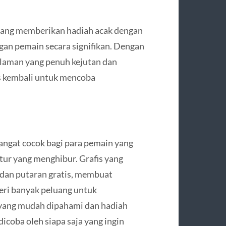
ang memberikan hadiah acak dengan
gan pemain secara signifikan. Dengan
galaman yang penuh kejutan dan
s kembali untuk mencoba
sangat cocok bagi para pemain yang
tur yang menghibur. Grafis yang
 dan putaran gratis, membuat
ri banyak peluang untuk
yang mudah dipahami dan hadiah
icoba oleh siapa saja yang ingin