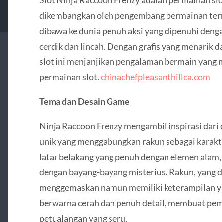
Slot Ninja Raccoon Frenzy adalah permainan s
dikembangkan oleh pengembang permainan tern
dibawa ke dunia penuh aksi yang dipenuhi denga
cerdik dan lincah. Dengan grafis yang menarik 
slot ini menjanjikan pengalaman bermain yang
permainan slot.
chinachefpleasanthillca.com
Tema dan Desain Game
Ninja Raccoon Frenzy mengambil inspirasi dari 
unik yang menggabungkan rakun sebagai karak
latar belakang yang penuh dengan elemen alam,
dengan bayang-bayang misterius. Rakun, yang di
menggemaskan namun memiliki keterampilan yan
berwarna cerah dan penuh detail, membuat pem
petualangan yang seru.