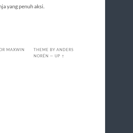
ja yang penuh aksi.
COR MAXWIN
THEME BY
ANDERS
NORÉN
—
UP ↑