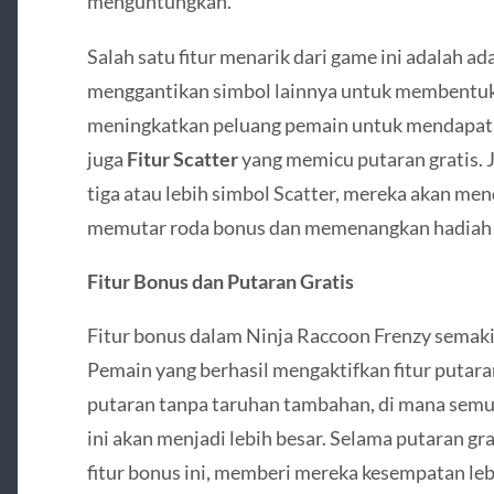
menguntungkan.
Salah satu fitur menarik dari game ini adalah a
menggantikan simbol lainnya untuk membentuk
meningkatkan peluang pemain untuk mendapatka
juga
Fitur Scatter
yang memicu putaran gratis. 
tiga atau lebih simbol Scatter, mereka akan m
memutar roda bonus dan memenangkan hadiah 
Fitur Bonus dan Putaran Gratis
Fitur bonus dalam Ninja Raccoon Frenzy sema
Pemain yang berhasil mengaktifkan fitur putara
putaran tanpa taruhan tambahan, di mana semu
ini akan menjadi lebih besar. Selama putaran gr
fitur bonus ini, memberi mereka kesempatan l