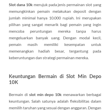
Slot dana 10k
merujuk pada jenis permainan slot yang
memungkinkan pemain melakukan deposit dengan
jumlah minimal hanya 10.000 rupiah. Ini merupakan
pilihan yang sangat menarik bagi pemain yang ingin
mencoba peruntungan mereka tanpa harus
mengeluarkan banyak uang. Dengan modal kecil,
pemain masih memiliki kesempatan untuk
memenangkan hadiah besar, tergantung pada
keberuntungan dan strategi permainan mereka.
Keuntungan Bermain di Slot Min Depo
10K
Bermain di
slot min depo 10k
menawarkan berbagai
keuntungan. Salah satunya adalah fleksibilitas dalam
memilih taruhan yang sesuai dengan anggaran. Dengan