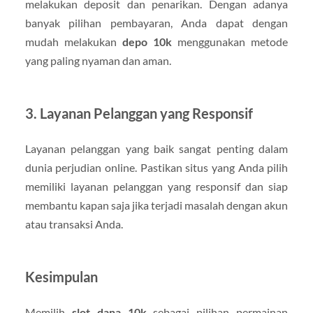
melakukan deposit dan penarikan. Dengan adanya
banyak pilihan pembayaran, Anda dapat dengan
mudah melakukan
depo 10k
menggunakan metode
yang paling nyaman dan aman.
3. Layanan Pelanggan yang Responsif
Layanan pelanggan yang baik sangat penting dalam
dunia perjudian online. Pastikan situs yang Anda pilih
memiliki layanan pelanggan yang responsif dan siap
membantu kapan saja jika terjadi masalah dengan akun
atau transaksi Anda.
Kesimpulan
Memilih
slot dana 10k
sebagai pilihan permainan