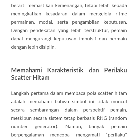
berarti memastikan kemenangan, tetapi lebih kepada
meningkatkan kesadaran dalam mengelola ritme
permainan, modal, serta pengambilan keputusan.
Dengan pendekatan yang lebih terstruktur, pemain
dapat mengurangi keputusan impulsif dan bermain
dengan lebih disiplin.
Memahami Karakteristik dan Perilaku
Scatter Hitam
Langkah pertama dalam membaca pola scatter hitam
adalah memahami bahwa simbol ini tidak muncul
secara sembarangan dalam perspektif pemain,
meskipun secara sistem tetap berbasis RNG (random
number generator). Namun, banyak pemain
berpengalaman mencoba mengamati “perilaku”