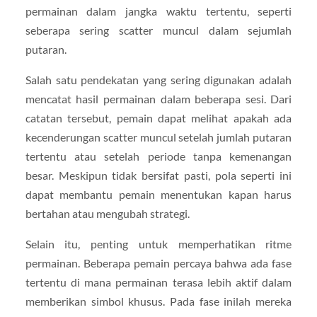
permainan dalam jangka waktu tertentu, seperti
seberapa sering scatter muncul dalam sejumlah
putaran.
Salah satu pendekatan yang sering digunakan adalah
mencatat hasil permainan dalam beberapa sesi. Dari
catatan tersebut, pemain dapat melihat apakah ada
kecenderungan scatter muncul setelah jumlah putaran
tertentu atau setelah periode tanpa kemenangan
besar. Meskipun tidak bersifat pasti, pola seperti ini
dapat membantu pemain menentukan kapan harus
bertahan atau mengubah strategi.
Selain itu, penting untuk memperhatikan ritme
permainan. Beberapa pemain percaya bahwa ada fase
tertentu di mana permainan terasa lebih aktif dalam
memberikan simbol khusus. Pada fase inilah mereka