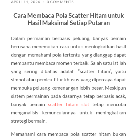
APRIL 11, 2026
/
0 COMMENTS
Cara Membaca Pola Scatter Hitam untuk
Hasil Maksimal Setiap Putaran
Dalam permainan berbasis peluang, banyak pemain
berusaha menemukan cara untuk meningkatkan hasil
dengan memahami pola tertentu yang dianggap dapat
membantu membaca momen terbaik. Salah satu istilah
yang sering dibahas adalah “scatter hitam”, yaitu
simbol atau pemicu fitur khusus yang dipercaya dapat
membuka peluang kemenangan lebih besar. Meskipun
sistem permainan pada dasarnya tetap berbasis acak,
banyak pemain
scatter hitam slot
tetap mencoba
menganalisis kemunculannya untuk meningkatkan
strategi bermain.
Memahami cara membaca pola scatter hitam bukan