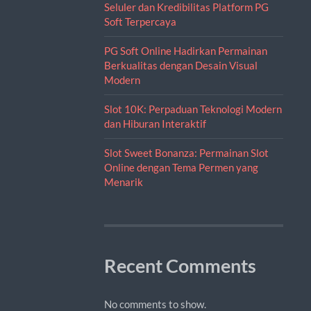
Seluler dan Kredibilitas Platform PG
Soft Terpercaya
PG Soft Online Hadirkan Permainan
Berkualitas dengan Desain Visual
Modern
Slot 10K: Perpaduan Teknologi Modern
dan Hiburan Interaktif
Slot Sweet Bonanza: Permainan Slot
Online dengan Tema Permen yang
Menarik
Recent Comments
No comments to show.