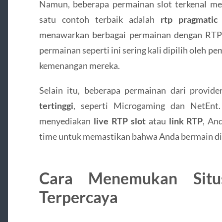
Namun, beberapa permainan slot terkenal mem
satu contoh terbaik adalah
rtp pragmatic 
menawarkan berbagai permainan dengan RTP 
permainan seperti ini sering kali dipilih oleh 
kemenangan mereka.
Selain itu, beberapa permainan dari provide
tertinggi
, seperti Microgaming dan NetEnt.
menyediakan
live RTP slot
atau
link RTP
, An
time untuk memastikan bahwa Anda bermain di
Cara Menemukan Situ
Terpercaya