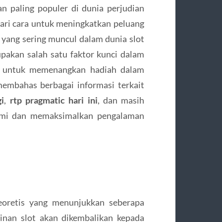
an paling populer di dunia perjudian
ari cara untuk meningkatkan peluang
h yang sering muncul dalam dunia slot
upakan salah satu faktor kunci dalam
n untuk memenangkan hadiah dalam
 membahas berbagai informasi terkait
gi
,
rtp pragmatic hari ini
, dan masih
mi dan memaksimalkan pengalaman
teoretis yang menunjukkan seberapa
inan slot akan dikembalikan kepada