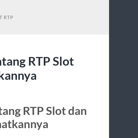
T RTP
tang RTP Slot
kannya
ang RTP Slot dan
aatkannya