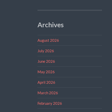
Archives
August 2026
July 2026
June 2026
May 2026
April 2026
March 2026
February 2026