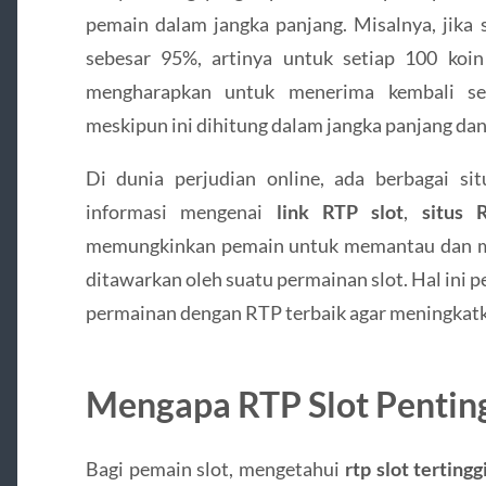
pemain dalam jangka panjang. Misalnya, jika
sebesar 95%, artinya untuk setiap 100 koi
mengharapkan untuk menerima kembali se
meskipun ini dihitung dalam jangka panjang dan
Di dunia perjudian online, ada berbagai si
informasi mengenai
link RTP slot
,
situs 
memungkinkan pemain untuk memantau dan me
ditawarkan oleh suatu permainan slot. Hal ini 
permainan dengan RTP terbaik agar meningkat
Mengapa RTP Slot Pentin
Bagi pemain slot, mengetahui
rtp slot tertingg