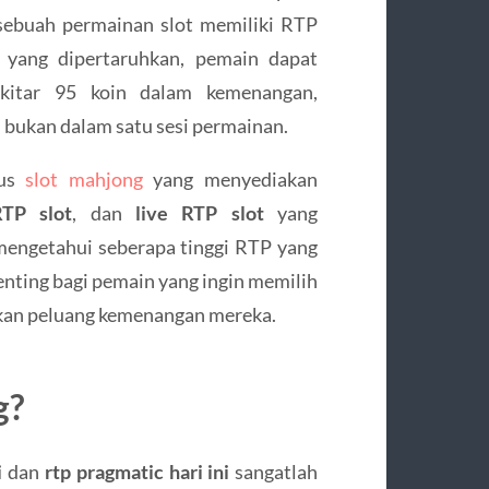
 sebuah permainan slot memiliki RTP
n yang dipertaruhkan, pemain dapat
kitar 95 koin dalam kemenangan,
 bukan dalam satu sesi permainan.
tus
slot mahjong
yang menyediakan
RTP slot
, dan
live RTP slot
yang
ngetahui seberapa tinggi RTP yang
penting bagi pemain yang ingin memilih
kan peluang kemenangan mereka.
g?
i
dan
rtp pragmatic hari ini
sangatlah