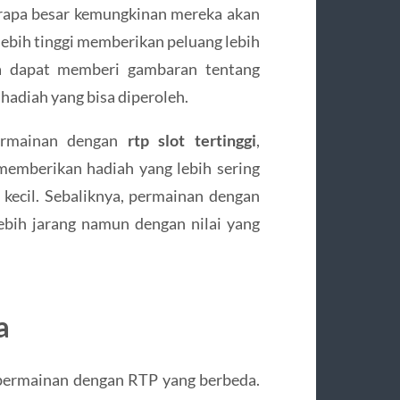
erapa besar kemungkinan mereka akan
bih tinggi memberikan peluang lebih
a dapat memberi gambaran tentang
 hadiah yang bisa diperoleh.
ermainan dengan
rtp slot tertinggi
,
emberikan hadiah yang lebih sering
kecil. Sebaliknya, permainan dengan
ebih jarang namun dengan nilai yang
a
n permainan dengan RTP yang berbeda.