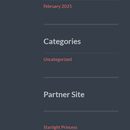
February 2025
Categories
Uncategorized
Partner Site
Starlight Princess