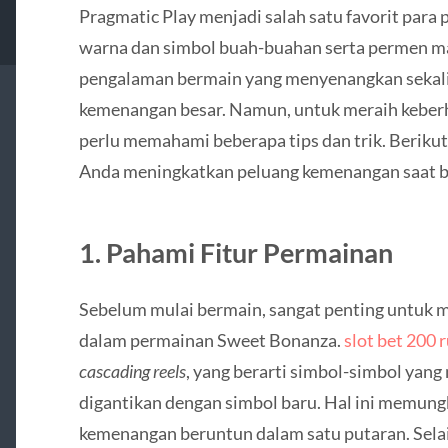
Pragmatic Play menjadi salah satu favorit par
warna dan simbol buah-buahan serta permen 
pengalaman bermain yang menyenangkan sekal
kemenangan besar. Namun, untuk meraih keberh
perlu memahami beberapa tips dan trik. Berik
Anda meningkatkan peluang kemenangan saat 
1.
Pahami Fitur Permainan
Sebelum mulai bermain, sangat penting untuk m
dalam permainan Sweet Bonanza.
slot bet 200 
cascading reels
, yang berarti simbol-simbol yan
digantikan dengan simbol baru. Hal ini memung
kemenangan beruntun dalam satu putaran. Selain