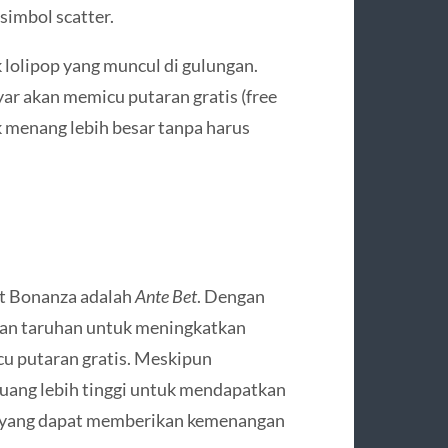
imbol scatter.
 lolipop yang muncul di gulungan.
yar akan memicu putaran gratis (free
 menang lebih besar tanpa harus
eet Bonanza adalah
Ante Bet
. Dengan
kan taruhan untuk meningkatkan
u putaran gratis. Meskipun
luang lebih tinggi untuk mendapatkan
yang dapat memberikan kemenangan