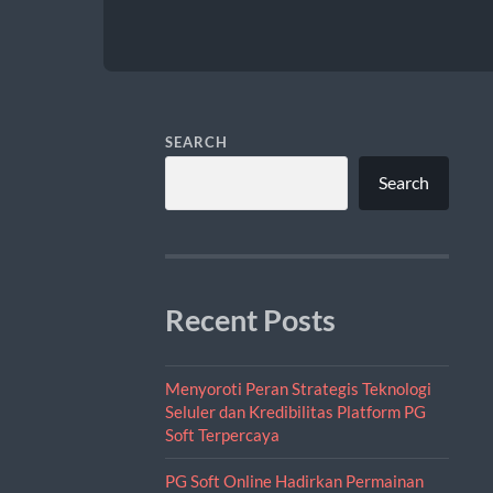
SEARCH
Search
Recent Posts
Menyoroti Peran Strategis Teknologi
Seluler dan Kredibilitas Platform PG
Soft Terpercaya
PG Soft Online Hadirkan Permainan