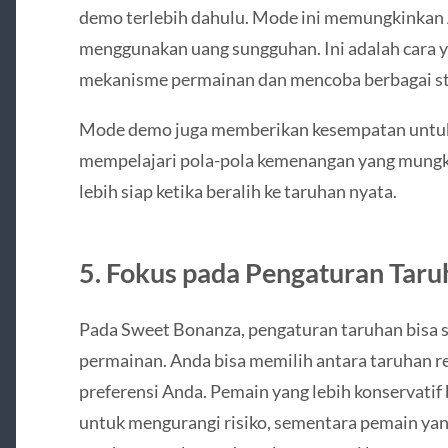
demo terlebih dahulu. Mode ini memungkinkan
menggunakan uang sungguhan. Ini adalah cara 
mekanisme permainan dan mencoba berbagai stra
Mode demo juga memberikan kesempatan untuk
mempelajari pola-pola kemenangan yang mungkin
lebih siap ketika beralih ke taruhan nyata.
5.
Fokus pada Pengaturan Taru
Pada Sweet Bonanza, pengaturan taruhan bisa 
permainan. Anda bisa memilih antara taruhan re
preferensi Anda. Pemain yang lebih konservatif
untuk mengurangi risiko, sementara pemain yan