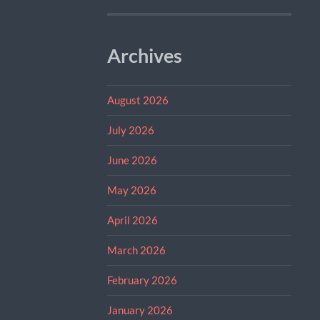
Archives
August 2026
July 2026
June 2026
May 2026
April 2026
March 2026
February 2026
January 2026