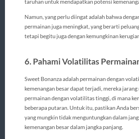
taruhan untuk mendapatkan potensi kemenangan
Namun, yang perlu diingat adalah bahwa dengan t
permainan juga meningkat, yang berarti peluan
tetapi begitu juga dengan kemungkinan kerugian
6.
Pahami Volatilitas Permaina
Sweet Bonanza adalah permainan dengan volatili
kemenangan besar dapat terjadi, mereka jarang m
permainan dengan volatilitas tinggi, di mana 
beberapa putaran. Untuk itu, pastikan Anda be
yang mungkin tidak menguntungkan dalam jan
kemenangan besar dalam jangka panjang.