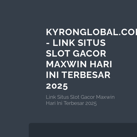
KYRONGLOBAL.CO
- LINK SITUS
SLOT GACOR
MAXWIN HARI
INI TERBESAR
2025
Link Situs Slot Gacor Maxwin
Hari Ini Terbesar 2025