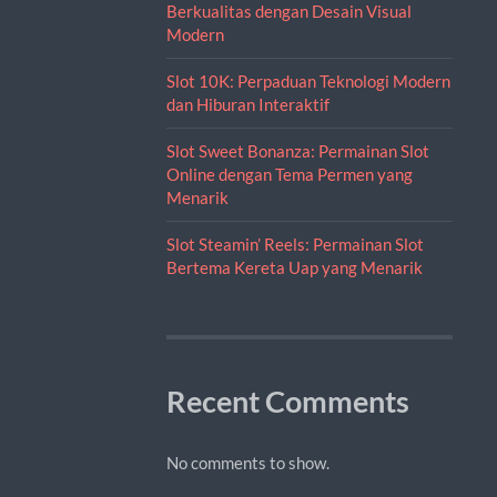
Berkualitas dengan Desain Visual
Modern
Slot 10K: Perpaduan Teknologi Modern
dan Hiburan Interaktif
Slot Sweet Bonanza: Permainan Slot
Online dengan Tema Permen yang
Menarik
Slot Steamin’ Reels: Permainan Slot
Bertema Kereta Uap yang Menarik
Recent Comments
No comments to show.