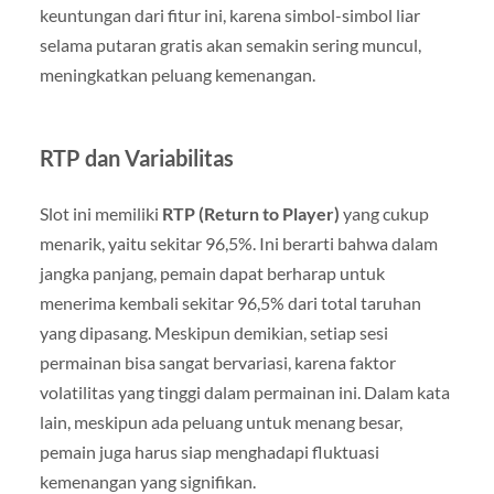
keuntungan dari fitur ini, karena simbol-simbol liar
selama putaran gratis akan semakin sering muncul,
meningkatkan peluang kemenangan.
RTP dan Variabilitas
Slot ini memiliki
RTP (Return to Player)
yang cukup
menarik, yaitu sekitar 96,5%. Ini berarti bahwa dalam
jangka panjang, pemain dapat berharap untuk
menerima kembali sekitar 96,5% dari total taruhan
yang dipasang. Meskipun demikian, setiap sesi
permainan bisa sangat bervariasi, karena faktor
volatilitas yang tinggi dalam permainan ini. Dalam kata
lain, meskipun ada peluang untuk menang besar,
pemain juga harus siap menghadapi fluktuasi
kemenangan yang signifikan.