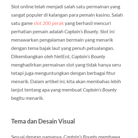
Slot online telah menjadi salah satu permainan yang
sangat populer di kalangan para pemain kasino. Salah
satu game
slot 200 perak
yang berhasil mencuri
perhatian pemain adalah
Captain’s Bounty
. Slot ini
menawarkan pengalaman bermain yang menarik
dengan tema bajak laut yang penuh petualangan.
Dikembangkan oleh NetEnt,
Captain’s Bounty
menghadirkan permainan slot yang tidak hanya seru
tetapi juga menguntungkan dengan berbagai fitur
menarik. Dalam artikel ini, kita akan membahas lebih
lanjut tentang apa yang membuat
Captain’s Bounty
begitu menarik.
Tema dan Desain Visual
Sesuai dengan namanya,
Captain’s Bounty
membawa