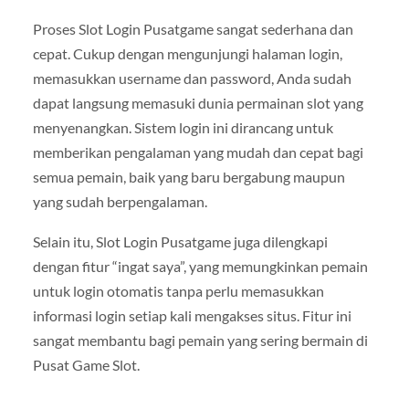
Proses Slot Login Pusatgame sangat sederhana dan
cepat. Cukup dengan mengunjungi halaman login,
memasukkan username dan password, Anda sudah
dapat langsung memasuki dunia permainan slot yang
menyenangkan. Sistem login ini dirancang untuk
memberikan pengalaman yang mudah dan cepat bagi
semua pemain, baik yang baru bergabung maupun
yang sudah berpengalaman.
Selain itu, Slot Login Pusatgame juga dilengkapi
dengan fitur “ingat saya”, yang memungkinkan pemain
untuk login otomatis tanpa perlu memasukkan
informasi login setiap kali mengakses situs. Fitur ini
sangat membantu bagi pemain yang sering bermain di
Pusat Game Slot.