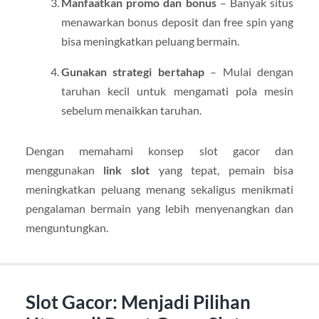
Manfaatkan promo dan bonus
– Banyak situs
menawarkan bonus deposit dan free spin yang
bisa meningkatkan peluang bermain.
Gunakan strategi bertahap
– Mulai dengan
taruhan kecil untuk mengamati pola mesin
sebelum menaikkan taruhan.
Dengan memahami konsep slot gacor dan
menggunakan
link slot
yang tepat, pemain bisa
meningkatkan peluang menang sekaligus menikmati
pengalaman bermain yang lebih menyenangkan dan
menguntungkan.
Slot Gacor: Menjadi Pilihan