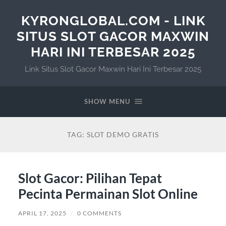
KYRONGLOBAL.COM - LINK
SITUS SLOT GACOR MAXWIN
HARI INI TERBESAR 2025
Link Situs Slot Gacor Maxwin Hari Ini Terbesar 2025
SHOW MENU
TAG:
SLOT DEMO GRATIS
Slot Gacor: Pilihan Tepat
Pecinta Permainan Slot Online
APRIL 17, 2025
/
0 COMMENTS