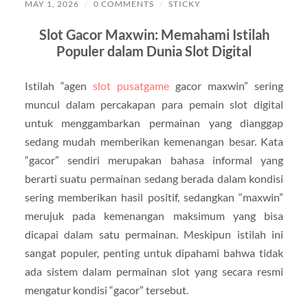
MAY 1, 2026
/
0 COMMENTS
/
STICKY
Slot Gacor Maxwin: Memahami Istilah
Populer dalam Dunia Slot Digital
Istilah “agen
slot pusatgame
gacor maxwin” sering
muncul dalam percakapan para pemain slot digital
untuk menggambarkan permainan yang dianggap
sedang mudah memberikan kemenangan besar. Kata
“gacor” sendiri merupakan bahasa informal yang
berarti suatu permainan sedang berada dalam kondisi
sering memberikan hasil positif, sedangkan “maxwin”
merujuk pada kemenangan maksimum yang bisa
dicapai dalam satu permainan. Meskipun istilah ini
sangat populer, penting untuk dipahami bahwa tidak
ada sistem dalam permainan slot yang secara resmi
mengatur kondisi “gacor” tersebut.