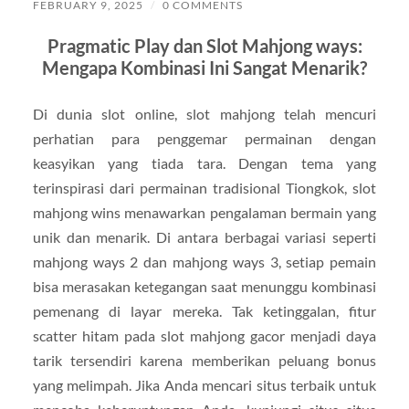
FEBRUARY 9, 2025
/
0 COMMENTS
Pragmatic Play dan Slot Mahjong ways:
Mengapa Kombinasi Ini Sangat Menarik?
Di dunia slot online, slot mahjong telah mencuri
perhatian para penggemar permainan dengan
keasyikan yang tiada tara. Dengan tema yang
terinspirasi dari permainan tradisional Tiongkok, slot
mahjong wins menawarkan pengalaman bermain yang
unik dan menarik. Di antara berbagai variasi seperti
mahjong ways 2 dan mahjong ways 3, setiap pemain
bisa merasakan ketegangan saat menunggu kombinasi
pemenang di layar mereka. Tak ketinggalan, fitur
scatter hitam pada slot mahjong gacor menjadi daya
tarik tersendiri karena memberikan peluang bonus
yang melimpah. Jika Anda mencari situs terbaik untuk