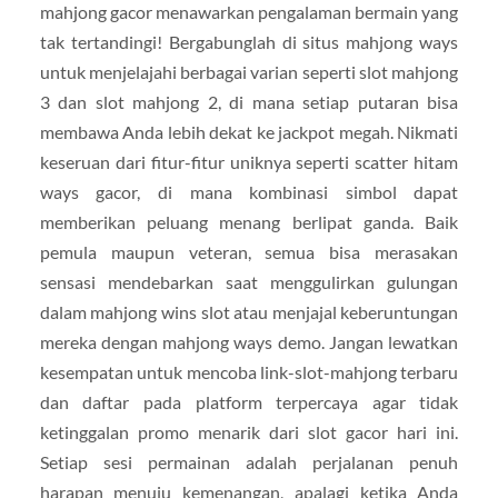
mahjong gacor menawarkan pengalaman bermain yang
tak tertandingi! Bergabunglah di situs mahjong ways
untuk menjelajahi berbagai varian seperti slot mahjong
3 dan slot mahjong 2, di mana setiap putaran bisa
membawa Anda lebih dekat ke jackpot megah. Nikmati
keseruan dari fitur-fitur uniknya seperti scatter hitam
ways gacor, di mana kombinasi simbol dapat
memberikan peluang menang berlipat ganda. Baik
pemula maupun veteran, semua bisa merasakan
sensasi mendebarkan saat menggulirkan gulungan
dalam mahjong wins slot atau menjajal keberuntungan
mereka dengan mahjong ways demo. Jangan lewatkan
kesempatan untuk mencoba link-slot-mahjong terbaru
dan daftar pada platform terpercaya agar tidak
ketinggalan promo menarik dari slot gacor hari ini.
Setiap sesi permainan adalah perjalanan penuh
harapan menuju kemenangan, apalagi ketika Anda