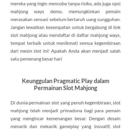
mereka yang ingin mencoba tanpa risiko, ada juga opsi
mahjong ways demo, memungkinkan pemain
merasakan sensasi sebelum bertaruh uang sungguhan.
Jangan lewatkan kesempatan untuk bergabung di link
slot mahjong atau mendaftar di daftar mahjong ways,
tempat terbaik untuk menikmati semua kegembiraan
dari mesin slot ini! Apakah Anda akan menjadi salah
satu pemenang besar hari
Keunggulan Pragmatic Play dalam
Permainan Slot Mahjong
Di dunia permainan slot yang penuh kegembiraan, slot
mahjong telah menjadi primadona bagi para pemain
yang mengincar kemenangan besar. Dengan desain
menarik dan mekanik gameplay yang inovatif, slot