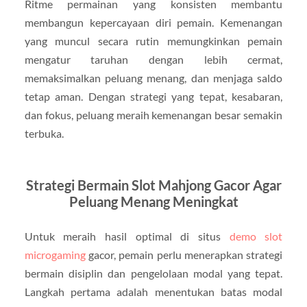
Ritme permainan yang konsisten membantu
membangun kepercayaan diri pemain. Kemenangan
yang muncul secara rutin memungkinkan pemain
mengatur taruhan dengan lebih cermat,
memaksimalkan peluang menang, dan menjaga saldo
tetap aman. Dengan strategi yang tepat, kesabaran,
dan fokus, peluang meraih kemenangan besar semakin
terbuka.
Strategi Bermain Slot Mahjong Gacor Agar
Peluang Menang Meningkat
Untuk meraih hasil optimal di situs
demo slot
microgaming
gacor, pemain perlu menerapkan strategi
bermain disiplin dan pengelolaan modal yang tepat.
Langkah pertama adalah menentukan batas modal