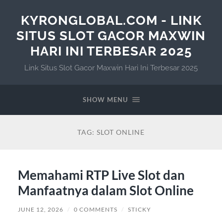
KYRONGLOBAL.COM - LINK
SITUS SLOT GACOR MAXWIN
HARI INI TERBESAR 2025
Link Situs Slot Gacor Maxwin Hari Ini Terbesar 2025
SHOW MENU
TAG:
SLOT ONLINE
Memahami RTP Live Slot dan
Manfaatnya dalam Slot Online
JUNE 12, 2026
/
0 COMMENTS
/
STICKY