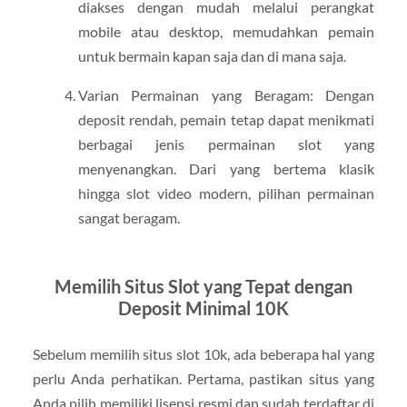
diakses dengan mudah melalui perangkat
mobile atau desktop, memudahkan pemain
untuk bermain kapan saja dan di mana saja.
Varian Permainan yang Beragam: Dengan
deposit rendah, pemain tetap dapat menikmati
berbagai jenis permainan slot yang
menyenangkan. Dari yang bertema klasik
hingga slot video modern, pilihan permainan
sangat beragam.
Memilih Situs Slot yang Tepat dengan
Deposit Minimal 10K
Sebelum memilih situs slot 10k, ada beberapa hal yang
perlu Anda perhatikan. Pertama, pastikan situs yang
Anda pilih memiliki lisensi resmi dan sudah terdaftar di