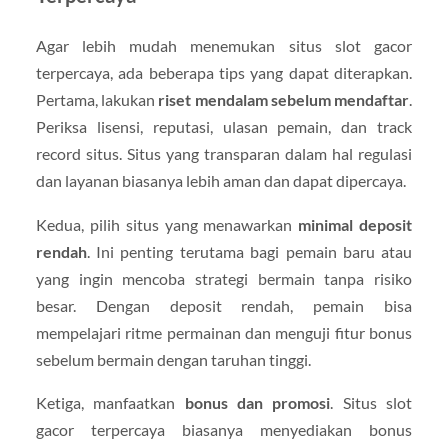
Agar lebih mudah menemukan situs slot gacor
terpercaya, ada beberapa tips yang dapat diterapkan.
Pertama, lakukan
riset mendalam sebelum mendaftar
.
Periksa lisensi, reputasi, ulasan pemain, dan track
record situs. Situs yang transparan dalam hal regulasi
dan layanan biasanya lebih aman dan dapat dipercaya.
Kedua, pilih situs yang menawarkan
minimal deposit
rendah
. Ini penting terutama bagi pemain baru atau
yang ingin mencoba strategi bermain tanpa risiko
besar. Dengan deposit rendah, pemain bisa
mempelajari ritme permainan dan menguji fitur bonus
sebelum bermain dengan taruhan tinggi.
Ketiga, manfaatkan
bonus dan promosi
. Situs slot
gacor terpercaya biasanya menyediakan bonus