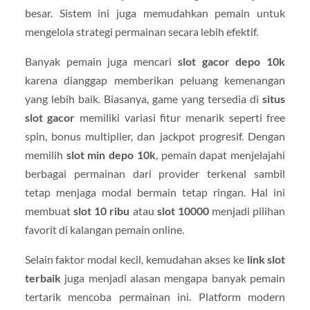
besar. Sistem ini juga memudahkan pemain untuk
mengelola strategi permainan secara lebih efektif.
Banyak pemain juga mencari
slot gacor depo 10k
karena dianggap memberikan peluang kemenangan
yang lebih baik. Biasanya, game yang tersedia di
situs
slot gacor
memiliki variasi fitur menarik seperti free
spin, bonus multiplier, dan jackpot progresif. Dengan
memilih
slot min depo 10k
, pemain dapat menjelajahi
berbagai permainan dari provider terkenal sambil
tetap menjaga modal bermain tetap ringan. Hal ini
membuat
slot 10 ribu
atau
slot 10000
menjadi pilihan
favorit di kalangan pemain online.
Selain faktor modal kecil, kemudahan akses ke
link slot
terbaik
juga menjadi alasan mengapa banyak pemain
tertarik mencoba permainan ini. Platform modern