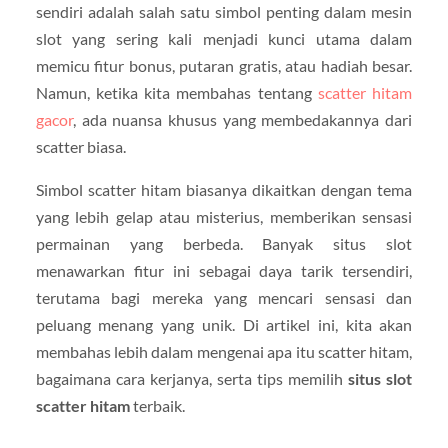
sendiri adalah salah satu simbol penting dalam mesin
slot yang sering kali menjadi kunci utama dalam
memicu fitur bonus, putaran gratis, atau hadiah besar.
Namun, ketika kita membahas tentang
scatter hitam
gacor
, ada nuansa khusus yang membedakannya dari
scatter biasa.
Simbol scatter hitam biasanya dikaitkan dengan tema
yang lebih gelap atau misterius, memberikan sensasi
permainan yang berbeda. Banyak situs slot
menawarkan fitur ini sebagai daya tarik tersendiri,
terutama bagi mereka yang mencari sensasi dan
peluang menang yang unik. Di artikel ini, kita akan
membahas lebih dalam mengenai apa itu scatter hitam,
bagaimana cara kerjanya, serta tips memilih
situs slot
scatter hitam
terbaik.