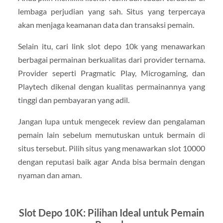
lembaga perjudian yang sah. Situs yang terpercaya
akan menjaga keamanan data dan transaksi pemain.
Selain itu, cari link slot depo 10k yang menawarkan
berbagai permainan berkualitas dari provider ternama.
Provider seperti Pragmatic Play, Microgaming, dan
Playtech dikenal dengan kualitas permainannya yang
tinggi dan pembayaran yang adil.
Jangan lupa untuk mengecek review dan pengalaman
pemain lain sebelum memutuskan untuk bermain di
situs tersebut. Pilih situs yang menawarkan slot 10000
dengan reputasi baik agar Anda bisa bermain dengan
nyaman dan aman.
Slot Depo 10K: Pilihan Ideal untuk Pemain