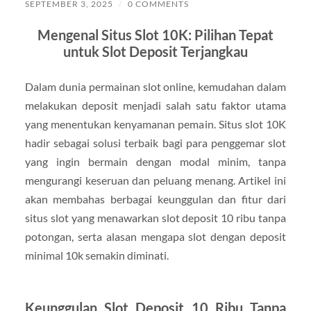
SEPTEMBER 3, 2025
/
0 COMMENTS
Mengenal Situs Slot 10K: Pilihan Tepat
untuk Slot Deposit Terjangkau
Dalam dunia permainan slot online, kemudahan dalam
melakukan deposit menjadi salah satu faktor utama
yang menentukan kenyamanan pemain. Situs slot 10K
hadir sebagai solusi terbaik bagi para penggemar slot
yang ingin bermain dengan modal minim, tanpa
mengurangi keseruan dan peluang menang. Artikel ini
akan membahas berbagai keunggulan dan fitur dari
situs slot yang menawarkan slot deposit 10 ribu tanpa
potongan, serta alasan mengapa slot dengan deposit
minimal 10k semakin diminati.
Keunggulan Slot Deposit 10 Ribu Tanpa