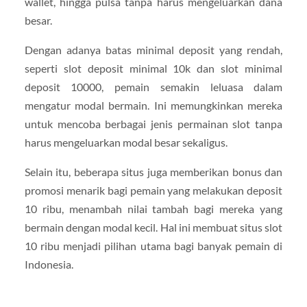
wallet, hingga pulsa tanpa harus mengeluarkan dana
besar.
Dengan adanya batas minimal deposit yang rendah,
seperti slot deposit minimal 10k dan slot minimal
deposit 10000, pemain semakin leluasa dalam
mengatur modal bermain. Ini memungkinkan mereka
untuk mencoba berbagai jenis permainan slot tanpa
harus mengeluarkan modal besar sekaligus.
Selain itu, beberapa situs juga memberikan bonus dan
promosi menarik bagi pemain yang melakukan deposit
10 ribu, menambah nilai tambah bagi mereka yang
bermain dengan modal kecil. Hal ini membuat situs slot
10 ribu menjadi pilihan utama bagi banyak pemain di
Indonesia.