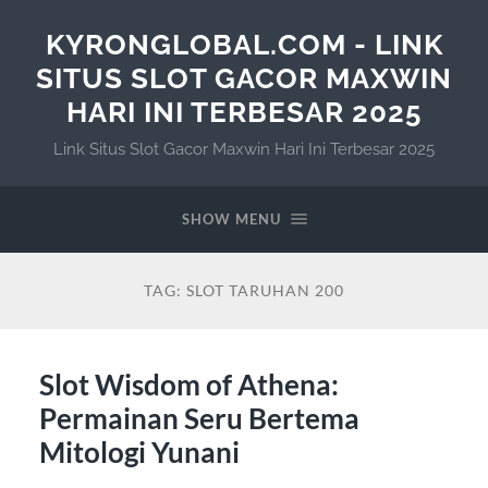
KYRONGLOBAL.COM - LINK
SITUS SLOT GACOR MAXWIN
HARI INI TERBESAR 2025
Link Situs Slot Gacor Maxwin Hari Ini Terbesar 2025
SHOW MENU
TAG:
SLOT TARUHAN 200
Slot Wisdom of Athena:
Permainan Seru Bertema
Mitologi Yunani