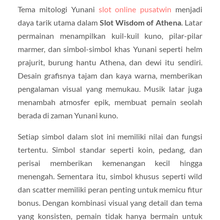
Tema mitologi Yunani
slot online pusatwin
menjadi
daya tarik utama dalam
Slot Wisdom of Athena
. Latar
permainan menampilkan kuil-kuil kuno, pilar-pilar
marmer, dan simbol-simbol khas Yunani seperti helm
prajurit, burung hantu Athena, dan dewi itu sendiri.
Desain grafisnya tajam dan kaya warna, memberikan
pengalaman visual yang memukau. Musik latar juga
menambah atmosfer epik, membuat pemain seolah
berada di zaman Yunani kuno.
Setiap simbol dalam slot ini memiliki nilai dan fungsi
tertentu. Simbol standar seperti koin, pedang, dan
perisai memberikan kemenangan kecil hingga
menengah. Sementara itu, simbol khusus seperti wild
dan scatter memiliki peran penting untuk memicu fitur
bonus. Dengan kombinasi visual yang detail dan tema
yang konsisten, pemain tidak hanya bermain untuk