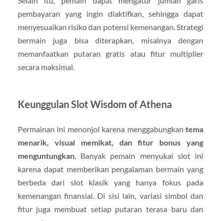
Selain itu, pemain dapat mengatur jumlah garis
pembayaran yang ingin diaktifkan, sehingga dapat
menyesuaikan risiko dan potensi kemenangan. Strategi
bermain juga bisa diterapkan, misalnya dengan
memanfaatkan putaran gratis atau fitur multiplier
secara maksimal.
Keunggulan Slot Wisdom of Athena
Permainan ini menonjol karena menggabungkan
tema
menarik, visual memikat, dan fitur bonus yang
menguntungkan
. Banyak pemain menyukai slot ini
karena dapat memberikan pengalaman bermain yang
berbeda dari slot klasik yang hanya fokus pada
kemenangan finansial. Di sisi lain, variasi simbol dan
fitur juga membuat setiap putaran terasa baru dan