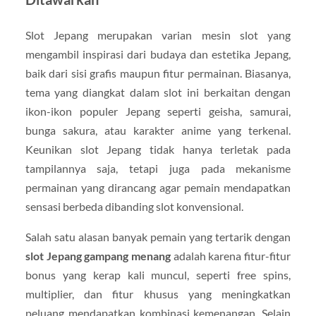
Slot Jepang merupakan varian mesin slot yang
mengambil inspirasi dari budaya dan estetika Jepang,
baik dari sisi grafis maupun fitur permainan. Biasanya,
tema yang diangkat dalam slot ini berkaitan dengan
ikon-ikon populer Jepang seperti geisha, samurai,
bunga sakura, atau karakter anime yang terkenal.
Keunikan slot Jepang tidak hanya terletak pada
tampilannya saja, tetapi juga pada mekanisme
permainan yang dirancang agar pemain mendapatkan
sensasi berbeda dibanding slot konvensional.
Salah satu alasan banyak pemain yang tertarik dengan
slot Jepang gampang menang
adalah karena fitur-fitur
bonus yang kerap kali muncul, seperti free spins,
multiplier, dan fitur khusus yang meningkatkan
peluang mendapatkan kombinasi kemenangan. Selain