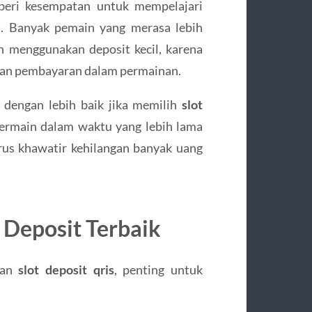
eri kesempatan untuk mempelajari
t. Banyak pemain yang merasa lebih
n menggunakan deposit kecil, karena
 dan pembayaran dalam permainan.
 dengan lebih baik jika memilih
slot
bermain dalam waktu yang lebih lama
us khawatir kehilangan banyak uang
 Deposit Terbaik
gan
slot deposit qris
, penting untuk