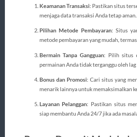
Keamanan Transaksi
: Pastikan situs te
menjaga data transaksi Anda tetap aman.
Pilihan Metode Pembayaran
: Situs y
metode pembayaran yang mudah, terma
Bermain Tanpa Gangguan
: Pilih situs
permainan Anda tidak terganggu oleh lag 
Bonus dan Promosi
: Cari situs yang m
menarik lainnya untuk memaksimalkan 
Layanan Pelanggan
: Pastikan situs m
siap membantu Anda 24/7 jika ada masala