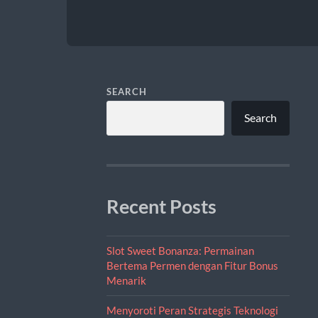
SEARCH
Search
Recent Posts
Slot Sweet Bonanza: Permainan
Bertema Permen dengan Fitur Bonus
Menarik
Menyoroti Peran Strategis Teknologi