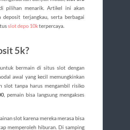
 pilihan menarik. Artikel ini akan
deposit terjangkau, serta berbagai
itus
slot depo 10k
terpercaya.
sit 5k?
untuk bermain di situs slot dengan
modal awal yang kecil memungkinkan
 slot tanpa harus mengambil risiko
00
, pemain bisa langsung mengakses
ainan slot karena mereka merasa bisa
tap memperoleh hiburan. Di samping