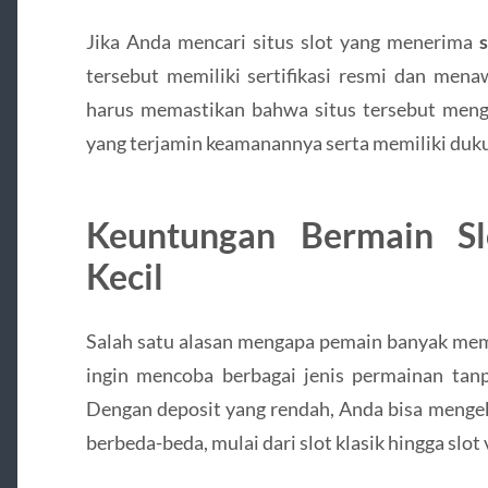
Jika Anda mencari situs slot yang menerima
tersebut memiliki sertifikasi resmi dan men
harus memastikan bahwa situs tersebut men
yang terjamin keamanannya serta memiliki duku
Keuntungan Bermain Sl
Kecil
Salah satu alasan mengapa pemain banyak me
ingin mencoba berbagai jenis permainan tan
Dengan deposit yang rendah, Anda bisa mengek
berbeda-beda, mulai dari slot klasik hingga slot 