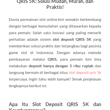
QRIS 5K: Solusi Mudah, Murah, dan
Praktis!
Dunia permainan slot online kini semakin berkembang
dengan berbagai kemudahan yang ditawarkan kepada
para pemain. Salah satu inovasi yang paling menarik
perhatian adalah sistem
slot deposit QRIS 5K
yang
memberikan solusi praktis dan terjangkau bagi pecinta
game slot di Indonesia. Dengan adanya metode
pembayaran melalui
QRIS
, para pemain kini bisa
melakukan
deposit hanya dengan 5 ribu rupiah
dan
langsung bermain di berbagai situs
slot deposit qris 5k
terpercaya. Ingin tahu lebih banyak? Simak penjelasan
lengkapnya berikut ini.
Apa Itu Slot Deposit QRIS 5K dan
Keuntungannya?