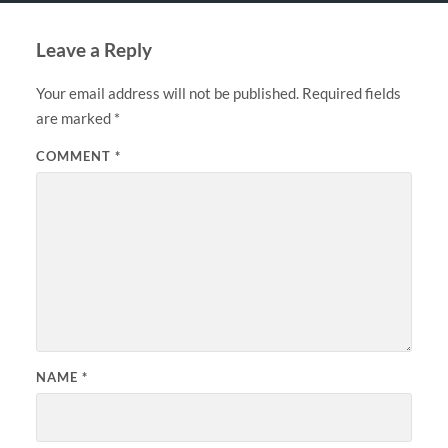
Leave a Reply
Your email address will not be published.
Required fields
are marked
*
COMMENT
*
NAME
*