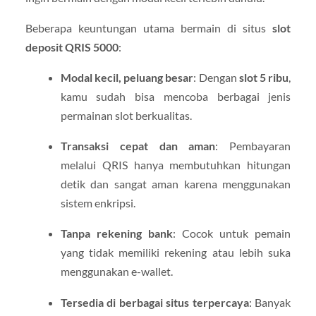
Beberapa keuntungan utama bermain di situs
slot
deposit QRIS 5000
:
Modal kecil, peluang besar
: Dengan
slot 5 ribu
,
kamu sudah bisa mencoba berbagai jenis
permainan slot berkualitas.
Transaksi cepat dan aman
: Pembayaran
melalui QRIS hanya membutuhkan hitungan
detik dan sangat aman karena menggunakan
sistem enkripsi.
Tanpa rekening bank
: Cocok untuk pemain
yang tidak memiliki rekening atau lebih suka
menggunakan e-wallet.
Tersedia di berbagai situs terpercaya
: Banyak