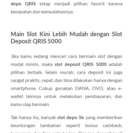
depo QRIS
tetap menjadi pilihan favorit karena
kecepatan dan kemudahannya.
Main Slot Kini Lebih Mudah dengan Slot
Deposit QRIS 5000
Jika kamu sedang mencari cara bermain slot dengan
modal minim, maka
slot deposit QRIS 5000
adalah
pilihan terbaik. Selain murah, cara deposit ini juga
sangat praktis, cepat, dan bisa dilakukan hanya dengan
smartphone. Cukup gunakan DANA, OVO, atau e-
wallet lainnya untuk melakukan pembayaran, dan
kamu siap bermain.
Tak hanya itu, banyak
slot depo 5k
yang memberikan
keuntungan tambahan seperti bonus cashback,