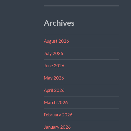
Archives
August 2026
July 2026
June 2026
May 2026
April 2026
March 2026
February 2026
January 2026