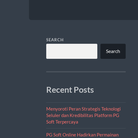
SEARCH
Search
Recent Posts
Menyoroti Peran Strategis Teknologi
Seluler dan Kredibilitas Platform PG
Soft Terpercaya
PG Soft Online Hadirkan Permainan