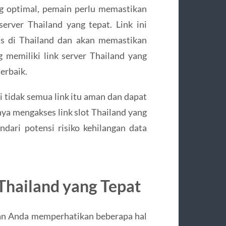
 optimal, pemain perlu memastikan
rver Thailand yang tepat. Link ini
is di Thailand dan akan memastikan
ng memiliki link server Thailand yang
erbaik.
pi tidak semua link itu aman dan dapat
nya mengakses link slot Thailand yang
ndari potensi risiko kehilangan data
 Thailand yang Tepat
ikan Anda memperhatikan beberapa hal