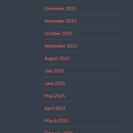
December 2025
November 2025
October 2025
September 2025
August 2025
July 2025
June 2025
May 2025
April 2025
March 2025
February 2025