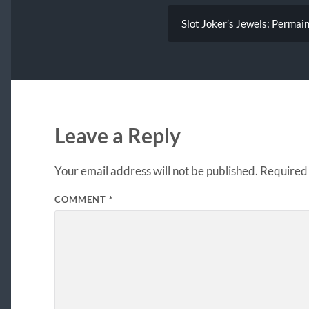
Slot Joker’s Jewels: Permai
Leave a Reply
Your email address will not be published.
Required 
COMMENT
*