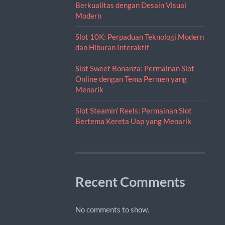
Berkualitas dengan Desain Visual
Modern
Slot 10K: Perpaduan Teknologi Modern
dan Hiburan Interaktif
Slot Sweet Bonanza: Permainan Slot
Online dengan Tema Permen yang
Menarik
Slot Steamin’ Reels: Permainan Slot
Bertema Kereta Uap yang Menarik
Recent Comments
No comments to show.