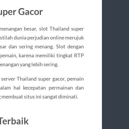
Super Gacor
enangan besar, slot Thailand super
istilah dunia perjudian online merujuk
sar dan sering menang. Slot dengan
 pemain, karena memiliki tingkat RTP
menangan yang lebih sering.
 server Thailand super gacor, pemain
dalam hal kecepatan permainan dan
g membuat situs ini sangat diminati.
 Terbaik