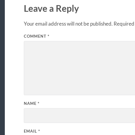
Leave a Reply
Your email address will not be published.
Required 
COMMENT
*
NAME
*
EMAIL
*