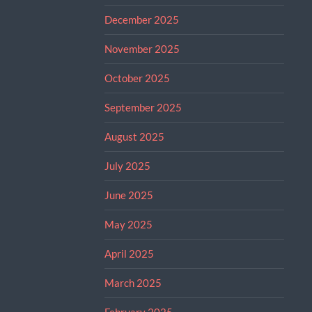
December 2025
November 2025
October 2025
September 2025
August 2025
July 2025
June 2025
May 2025
April 2025
March 2025
February 2025