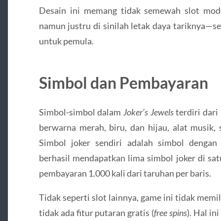
Desain ini memang tidak semewah slot mode
namun justru di sinilah letak daya tariknya—
untuk pemula.
Simbol dan Pembayaran
Simbol-simbol dalam
Joker’s Jewels
terdiri dari
berwarna merah, biru, dan hijau, alat musik,
Simbol joker sendiri adalah simbol dengan
berhasil mendapatkan lima simbol joker di sa
pembayaran 1.000 kali dari taruhan per baris.
Tidak seperti slot lainnya, game ini tidak memil
tidak ada fitur putaran gratis (
free spins
). Hal i