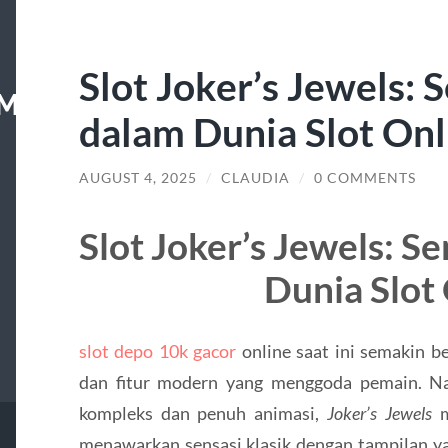
Slot Joker’s Jewels: 
M
dalam Dunia Slot Onl
AUGUST 4, 2025
/
CLAUDIA
/
0 COMMENTS
Slot Joker’s Jewels: S
Dunia Slot
slot depo 10k gacor
online saat ini semakin 
dan fitur modern yang menggoda pemain. Na
kompleks dan penuh animasi,
Joker’s Jewels
m
menawarkan sensasi klasik dengan tampilan y