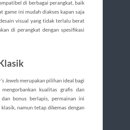
ompatibel di berbagai perangkat, baik
t game ini mudah diakses kapan saja
desain visual yang tidak terlalu berat
kan di perangkat dengan spesifikasi
Klasik
r’s Jewels
merupakan pilihan ideal bagi
mengorbankan kualitas grafis dan
 dan bonus berlapis, permainan ini
 klasik, namun tetap dikemas dengan