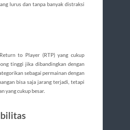
ng lurus dan tanpa banyak distraksi
Return to Player (RTP) yang cukup
olong tinggi jika dibandingkan dengan
dikategorikan sebagai permainan dengan
angan bisa saja jarang terjadi, tetapi
n yang cukup besar.
bilitas