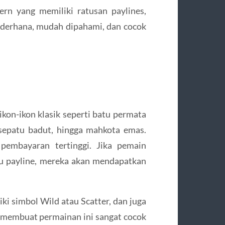
rn yang memiliki ratusan paylines,
sederhana, mudah dipahami, dan cocok
 ikon-ikon klasik seperti batu permata
 sepatu badut, hingga mahkota emas.
 pembayaran tertinggi. Jika pemain
tu payline, mereka akan mendapatkan
iki simbol Wild atau Scatter, dan juga
ni membuat permainan ini sangat cocok