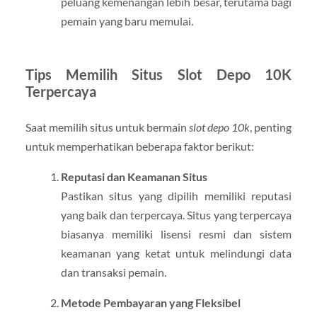
peluang kemenangan lebih besar, terutama bagi
pemain yang baru memulai.
Tips Memilih Situs Slot Depo 10K
Terpercaya
Saat memilih situs untuk bermain
slot depo 10k
, penting
untuk memperhatikan beberapa faktor berikut:
Reputasi dan Keamanan Situs
Pastikan situs yang dipilih memiliki reputasi
yang baik dan terpercaya. Situs yang terpercaya
biasanya memiliki lisensi resmi dan sistem
keamanan yang ketat untuk melindungi data
dan transaksi pemain.
Metode Pembayaran yang Fleksibel