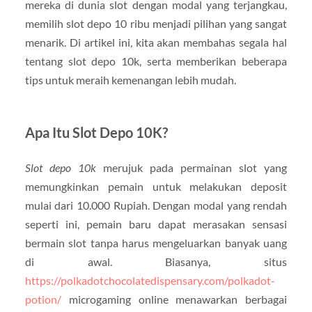
mereka di dunia slot dengan modal yang terjangkau,
memilih slot depo 10 ribu menjadi pilihan yang sangat
menarik. Di artikel ini, kita akan membahas segala hal
tentang slot depo 10k, serta memberikan beberapa
tips untuk meraih kemenangan lebih mudah.
Apa Itu Slot Depo 10K?
Slot depo 10k
merujuk pada permainan slot yang
memungkinkan pemain untuk melakukan deposit
mulai dari 10.000 Rupiah. Dengan modal yang rendah
seperti ini, pemain baru dapat merasakan sensasi
bermain slot tanpa harus mengeluarkan banyak uang
di awal. Biasanya, situs
https://polkadotchocolatedispensary.com/polkadot-
potion/
microgaming online menawarkan berbagai