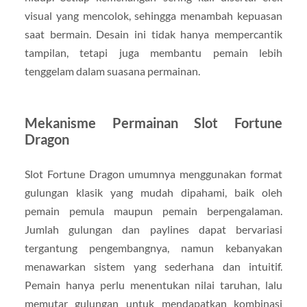
visual yang mencolok, sehingga menambah kepuasan
saat bermain. Desain ini tidak hanya mempercantik
tampilan, tetapi juga membantu pemain lebih
tenggelam dalam suasana permainan.
Mekanisme Permainan Slot Fortune
Dragon
Slot Fortune Dragon umumnya menggunakan format
gulungan klasik yang mudah dipahami, baik oleh
pemain pemula maupun pemain berpengalaman.
Jumlah gulungan dan paylines dapat bervariasi
tergantung pengembangnya, namun kebanyakan
menawarkan sistem yang sederhana dan intuitif.
Pemain hanya perlu menentukan nilai taruhan, lalu
memutar gulungan untuk mendapatkan kombinasi