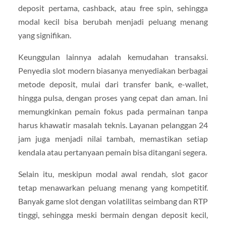
deposit pertama, cashback, atau free spin, sehingga
modal kecil bisa berubah menjadi peluang menang
yang signifikan.
Keunggulan lainnya adalah kemudahan transaksi.
Penyedia slot modern biasanya menyediakan berbagai
metode deposit, mulai dari transfer bank, e-wallet,
hingga pulsa, dengan proses yang cepat dan aman. Ini
memungkinkan pemain fokus pada permainan tanpa
harus khawatir masalah teknis. Layanan pelanggan 24
jam juga menjadi nilai tambah, memastikan setiap
kendala atau pertanyaan pemain bisa ditangani segera.
Selain itu, meskipun modal awal rendah, slot gacor
tetap menawarkan peluang menang yang kompetitif.
Banyak game slot dengan volatilitas seimbang dan RTP
tinggi, sehingga meski bermain dengan deposit kecil,