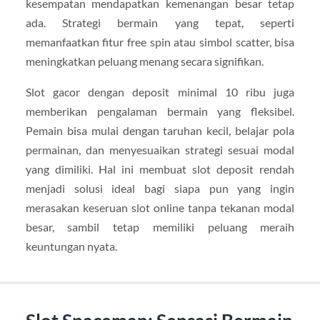
kesempatan mendapatkan kemenangan besar tetap
ada. Strategi bermain yang tepat, seperti
memanfaatkan fitur free spin atau simbol scatter, bisa
meningkatkan peluang menang secara signifikan.
Slot gacor dengan deposit minimal 10 ribu juga
memberikan pengalaman bermain yang fleksibel.
Pemain bisa mulai dengan taruhan kecil, belajar pola
permainan, dan menyesuaikan strategi sesuai modal
yang dimiliki. Hal ini membuat slot deposit rendah
menjadi solusi ideal bagi siapa pun yang ingin
merasakan keseruan slot online tanpa tekanan modal
besar, sambil tetap memiliki peluang meraih
keuntungan nyata.