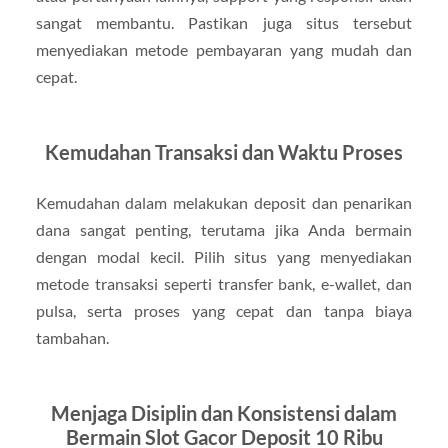
sangat membantu. Pastikan juga situs tersebut
menyediakan metode pembayaran yang mudah dan
cepat.
Kemudahan Transaksi dan Waktu Proses
Kemudahan dalam melakukan deposit dan penarikan
dana sangat penting, terutama jika Anda bermain
dengan modal kecil. Pilih situs yang menyediakan
metode transaksi seperti transfer bank, e-wallet, dan
pulsa, serta proses yang cepat dan tanpa biaya
tambahan.
Menjaga Disiplin dan Konsistensi dalam
Bermain Slot Gacor Deposit 10 Ribu