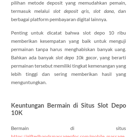
pilihan metode deposit yang memudahkan pemain,
termasuk melalui
slot deposit qris
,
slot dana
, dan
berbagai platform pembayaran digital lainnya.
Penting untuk dicatat bahwa slot depo 10 ribu
memberikan kesempatan yang baik untuk menguji
permainan tanpa harus menghabiskan banyak uang.
Bahkan ada banyak
slot depo 10k gacor
, yang berarti
permainan tersebut memiliki tingkat kemenangan yang
lebih tinggi dan sering memberikan hasil yang
menguntungkan.
Keuntungan Bermain di Situs Slot Depo
10K
Bermain di situs
https://giftedhandsmassageofnc.com/mobile_massage