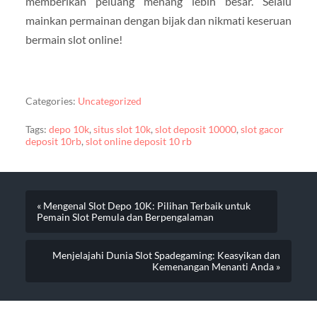
memberikan peluang menang lebih besar. Selalu
mainkan permainan dengan bijak dan nikmati keseruan
bermain slot online!
Categories:
Uncategorized
Tags:
depo 10k
,
situs slot 10k
,
slot deposit 10000
,
slot gacor
deposit 10rb
,
slot online deposit 10 rb
« Mengenal Slot Depo 10K: Pilihan Terbaik untuk
Pemain Slot Pemula dan Berpengalaman
Menjelajahi Dunia Slot Spadegaming: Keasyikan dan
Kemenangan Menanti Anda »