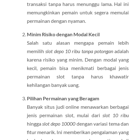
transaksi tanpa harus menunggu lama. Hal ini
memungkinkan pemain untuk segera memulai
permainan dengan nyaman.
Minim Risiko dengan Modal Kecil
Salah satu alasan mengapa pemain lebih
memilih
slot depo 10 ribu tanpa potongan
adalah
karena risiko yang minim. Dengan modal yang
kecil, pemain bisa menikmati berbagai jenis
permainan slot tanpa harus khawatir
kehilangan banyak uang.
Pilihan Permainan yang Beragam
Banyak situs judi online menawarkan berbagai
jenis permainan slot, mulai dari
slot 10 ribu
hingga
slot depo 10000
dengan variasi tema dan
fitur menarik. Ini memberikan pengalaman yang