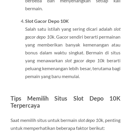
berbeda dan menyenangkan setiap kali
bermain.
Slot Gacor Depo 10K
Salah satu istilah yang sering dicari adalah
slot
gacor depo 10k
. Gacor sendiri berarti permainan
yang memberikan banyak kemenangan atau
bonus dalam waktu singkat. Bermain di situs
yang menawarkan
slot gacor depo 10k
berarti
peluang kemenangan lebih besar, terutama bagi
pemain yang baru memulai.
Tips Memilih Situs Slot Depo 10K
Terpercaya
Saat memilih situs untuk bermain
slot depo 10k
, penting
untuk memperhatikan beberapa faktor berikut: