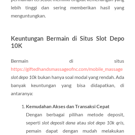
lebih tinggi dan sering memberikan hasil yang
menguntungkan.
Keuntungan Bermain di Situs Slot Depo
10K
Bermain di situs
https://giftedhandsmassageofnc.com/mobile_massage
slot depo 10k
bukan hanya soal modal yang rendah. Ada
banyak keuntungan yang bisa didapatkan, di
antaranya:
Kemudahan Akses dan Transaksi Cepat
Dengan berbagai pilihan metode deposit,
seperti
slot deposit dana
atau
slot depo 10k qris
,
pemain dapat dengan mudah melakukan