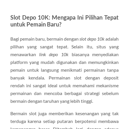
Slot Depo 10K: Mengapa Ini Pilihan Tepat
untuk Pemain Baru?
Bagi pemain baru, bermain dengan
slot depo 10k
adalah
pilihan yang sangat tepat. Selain itu, situs yang
menawarkan
link depo 10k
biasanya menyediakan
platform yang mudah digunakan dan memungkinkan
pemain untuk langsung menikmati permainan tanpa
banyak kendala. Permainan slot dengan deposit
rendah ini sangat ideal untuk memahami mekanisme
permainan dan mencoba berbagai strategi sebelum
bermain dengan taruhan yang lebih tinggi.
Bermain slot juga memberikan kesenangan yang tak
terduga karena setiap putaran berpotensi membawa
kemenangan besar. Ditambah lagi, dengan adanya