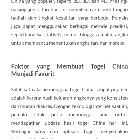
China yang populer, seperti 2D, 3D, dan 4D. Masing-
masing jenis taruhan ini memiliki cara perhitungan
hadiah dan tingkat kesulitan yang berbeda. Pemain
juga dapat menggunakan berbagai metode prediksi,
seperti analisa statistik, mimpi, hingga ramalan angka
untuk membantu menentukan angka taruhan mereka.
Faktor yang Membuat Togel China
Menjadi Favorit
Salah satu alasan mengapa togel China sangat populer
adalah karena hasil keluaran angkanya yang konsisten
dan mudah diakses. Dengan teknologi internet saat ini,
pemain tidak perlu menunggu lama untuk
mendapatkan update hasil togel China hari ini.
Berbagai situs dan aplikasi togel menyediakan