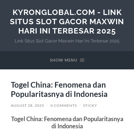
KYRONGLOBAL.COM - LINK
SITUS SLOT GACOR MAXWIN
HARI INI TERBESAR 2025
Link Situs Slot Gacor Maxwin Hari Ini Terbesar 2025
SHOW MENU
Togel China: Fenomena dan
Popularitasnya di Indonesia
AUGUST 28, 2025
/
0 COMMENTS
/
STICKY
Togel China: Fenomena dan Popularitasnya
di Indonesia